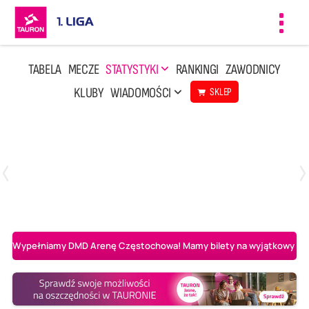
Toggl
navig
TABELA
MECZE
STATYSTYKI
RANKINGI
ZAWODNICY
KLUBY
WIADOMOŚCI
SKLEP
Czwartek, 23 Kwi, 17:30
3
1
BBTS Bielsko-Biała
CUK Anioły Toruń
Wypełniamy DMD Arenę Częstochowa! Mamy bilety na wyjątkowy mecz 