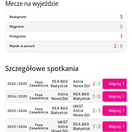
Mecze na wyjeździe
3
Rozegrane
0
Wygrane
3
Przegrane
2
:
9
Wynik w setach
Szczegółowe spotkania
REA BAS
Astra
Faza
2
:
3
Więcej
2024 / 2025
-
Zasadnicza
Białystok
Nowa Sól
Astra
REA BAS
Faza
3
:
0
Więcej
2024 / 2025
-
Zasadnicza
Nowa Sól
Białystok
MKST
REA BAS
Faza
2
:
3
Więcej
Astra
2023 / 2024
-
Zasadnicza
Białystok
Nowa Sól
MKST
REA BAS
Faza
3
:
2
Więcej
Astra
2023 / 2024
-
Zasadnicza
Białystok
Nowa Sól