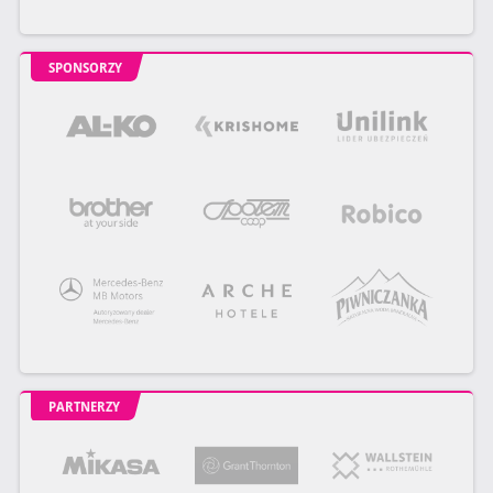
SPONSORZY
PARTNERZY