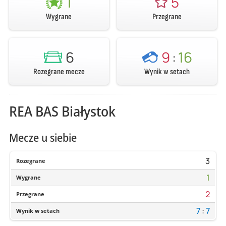
1
5
Wygrane
Przegrane
6
9
:
16
Rozegrane mecze
Wynik w setach
REA BAS Białystok
Mecze u siebie
3
Rozegrane
1
Wygrane
2
Przegrane
7
:
7
Wynik w setach