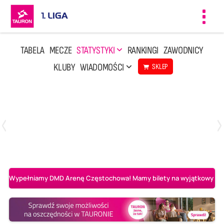
Toggl
navig
TABELA
MECZE
STATYSTYKI
RANKINGI
ZAWODNICY
KLUBY
WIADOMOŚCI
SKLEP
Czwartek, 23 Kwi, 17:30
3
1
BBTS Bielsko-Biała
CUK Anioły Toruń
Wypełniamy DMD Arenę Częstochowa! Mamy bilety na wyjątkowy mecz 