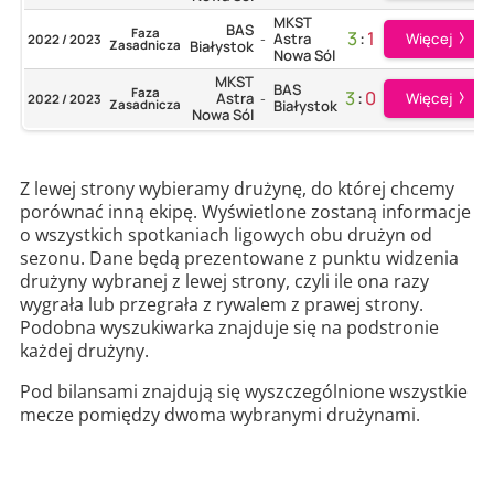
MKST
BAS
Faza
3
:
1
Więcej
Astra
2022 / 2023
-
Zasadnicza
Białystok
Nowa Sól
MKST
BAS
Faza
3
:
0
Więcej
Astra
2022 / 2023
-
Zasadnicza
Białystok
Nowa Sól
Z lewej strony wybieramy drużynę, do której chcemy
porównać inną ekipę. Wyświetlone zostaną informacje
o wszystkich spotkaniach ligowych obu drużyn od
sezonu. Dane będą prezentowane z punktu widzenia
drużyny wybranej z lewej strony, czyli ile ona razy
wygrała lub przegrała z rywalem z prawej strony.
Podobna wyszukiwarka znajduje się na podstronie
każdej drużyny.
Pod bilansami znajdują się wyszczególnione wszystkie
mecze pomiędzy dwoma wybranymi drużynami.