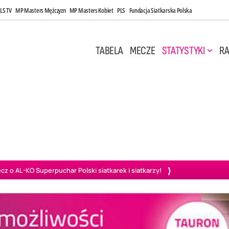
LS TV
MP Masters Mężczyzn
MP Masters Kobiet
PLS
Fundacja Siatkarska Polska
TABELA
MECZE
STATYSTYKI
RA
 Kwi, 17:00
Niedziela, 26 Kwi, 20:00
0
3
3
1
uń
BBTS Bielsko-Biała
GKS Katowice
KKS M
o AL-KO Superpuchar Polski siatkarek i siatkarzy!