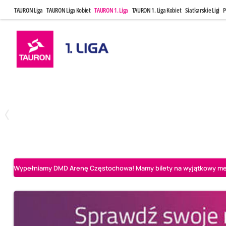
TAURON Liga
TAURON Liga Kobiet
TAURON 1. Liga
TAURON 1. Liga Kobiet
Siatkarskie Ligi
P
Czwartek, 23 Kwi, 17:30
Niedziela, 26
3
1
BBTS Bielsko-Biała
CUK Anioły Toruń
CUK Anioły Tor
Wypełniamy DMD Arenę Częstochowa! Mamy bilety na wyjątkowy mecz 