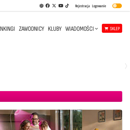
Facebook
Twitter
Youtube
Rejestracja
Logowanie
Aplikacja Siatkarskie Ligi
TikTok
NKINGI
ZAWODNICY
KLUBY
WIADOMOŚCI
SKLEP
Środa, 29 Kwi, 18:00
0
3
ICKIEWICZ Kluczbork
CUK Anioły Toruń
KKS MICKIEWICZ Kluczbork