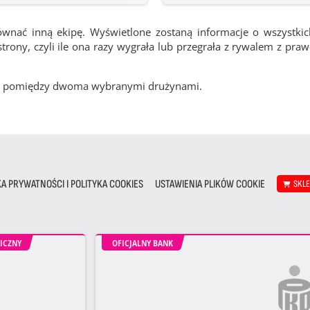
ównać inną ekipę. Wyświetlone zostaną informacje o wszystki
rony, czyli ile ona razy wygrała lub przegrała z rywalem z pra
cze pomiędzy dwoma wybranymi drużynami.
KA PRYWATNOŚCI I POLITYKA COOKIES
USTAWIENIA PLIKÓW COOKIE
SKL
ICZNY
OFICJALNY BANK