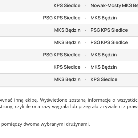
KPS Siedlce
Nowak-Mosty MKS Bę
-
PSG KPS Siedlce
MKS Będzin
-
MKS Będzin
PSG KPS Siedlce
-
MKS Będzin
PSG KPS Siedlce
-
PSG KPS Siedlce
MKS Będzin
-
KPS Siedlce
MKS Będzin
-
MKS Będzin
KPS Siedlce
-
ównać inną ekipę. Wyświetlone zostaną informacje o wszystki
rony, czyli ile ona razy wygrała lub przegrała z rywalem z pra
cze pomiędzy dwoma wybranymi drużynami.