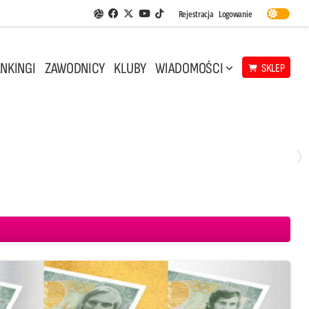
Facebook
Twitter
Youtube
Rejestracja
Logowanie
Aplikacja Siatkarskie Ligi
TikTok
NKINGI
ZAWODNICY
KLUBY
WIADOMOŚCI
SKLEP
Środa, 29 Kwi, 18:00
0
3
ICKIEWICZ Kluczbork
CUK Anioły Toruń
KKS MICKIEWICZ Kluczbork