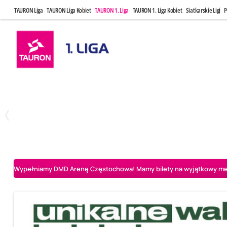
TAURON Liga
TAURON Liga Kobiet
TAURON 1. Liga
TAURON 1. Liga Kobiet
Siatkarskie Ligi
P
Czwartek, 23 Kwi, 17:30
Niedziela, 26
3
1
BBTS Bielsko-Biała
CUK Anioły Toruń
CUK Anioły Tor
Wypełniamy DMD Arenę Częstochowa! Mamy bilety na wyjątkowy mecz 