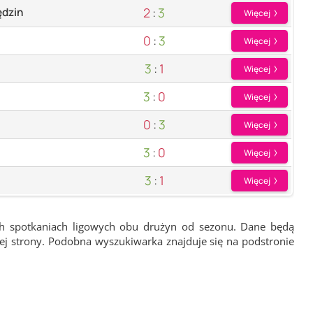
2
:
3
dzin
Więcej
0
:
3
Więcej
3
:
1
Więcej
3
:
0
Więcej
0
:
3
Więcej
3
:
0
Więcej
3
:
1
Więcej
ch spotkaniach ligowych obu drużyn od sezonu. Dane będą
wej strony. Podobna wyszukiwarka znajduje się na podstronie