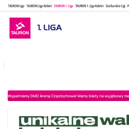
TAURON Liga
TAURON Liga Kobiet
TAURON 1. Liga
TAURON 1. Liga Kobiet
Siatkarskie Ligi
P
Czwartek, 23 Kwi, 17:30
Niedziela, 26
3
1
BBTS Bielsko-Biała
CUK Anioły Toruń
CUK Anioły Tor
Wypełniamy DMD Arenę Częstochowa! Mamy bilety na wyjątkowy mecz 