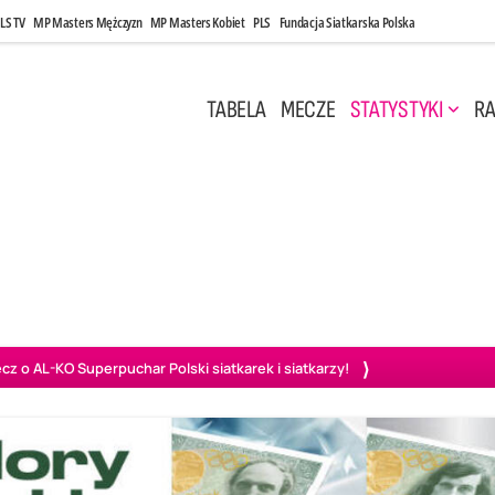
LS TV
MP Masters Mężczyzn
MP Masters Kobiet
PLS
Fundacja Siatkarska Polska
TABELA
MECZE
STATYSTYKI
RA
 Kwi, 17:00
Niedziela, 26 Kwi, 20:00
0
3
3
1
uń
BBTS Bielsko-Biała
GKS Katowice
KKS M
o AL-KO Superpuchar Polski siatkarek i siatkarzy!