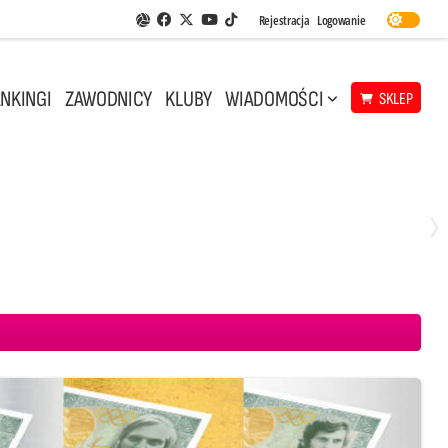
Facebook
Twitter
Youtube
Rejestracja
Logowanie
Aplikacja Siatkarskie Ligi
TikTok
NKINGI
ZAWODNICY
KLUBY
WIADOMOŚCI
SKLEP
Środa, 29 Kwi, 18:00
0
3
ICKIEWICZ Kluczbork
CUK Anioły Toruń
KKS MICKIEWICZ Kluczbork