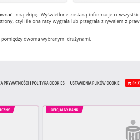
ównać inną ekipę. Wyświetlone zostaną informacje o wszystki
rony, czyli ile ona razy wygrała lub przegrała z rywalem z pra
cze pomiędzy dwoma wybranymi drużynami.
KA PRYWATNOŚCI I POLITYKA COOKIES
USTAWIENIA PLIKÓW COOKIE
SKL
ICZNY
OFICJALNY BANK