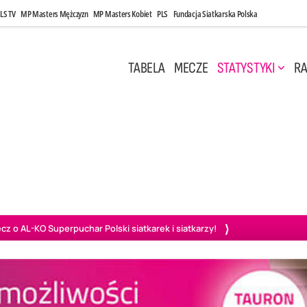
LS TV
MP Masters Mężczyzn
MP Masters Kobiet
PLS
Fundacja Siatkarska Polska
TABELA
MECZE
STATYSTYKI
RA
 Kwi, 17:00
Niedziela, 26 Kwi, 20:00
0
3
3
1
uń
BBTS Bielsko-Biała
GKS Katowice
KKS M
o AL-KO Superpuchar Polski siatkarek i siatkarzy!