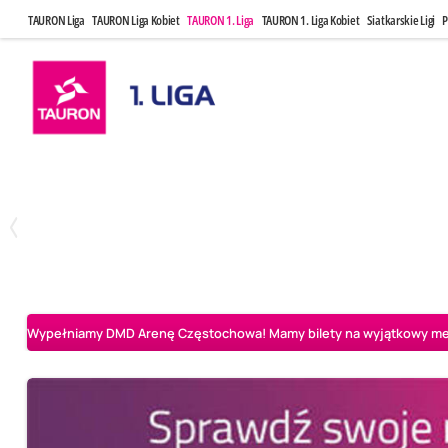
TAURON Liga
TAURON Liga Kobiet
TAURON 1. Liga
TAURON 1. Liga Kobiet
Siatkarskie Ligi
P
Czwartek, 23 Kwi, 17:30
Niedziela, 26
3
1
BBTS Bielsko-Biała
CUK Anioły Toruń
CUK Anioły Tor
Wypełniamy DMD Arenę Częstochowa! Mamy bilety na wyjątkowy mecz 