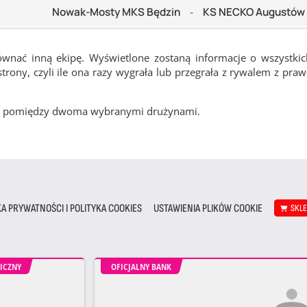
Nowak-Mosty MKS Będzin
KS NECKO Augustów
-
ównać inną ekipę. Wyświetlone zostaną informacje o wszystki
rony, czyli ile ona razy wygrała lub przegrała z rywalem z pra
cze pomiędzy dwoma wybranymi drużynami.
KA PRYWATNOŚCI I POLITYKA COOKIES
USTAWIENIA PLIKÓW COOKIE
SKL
ICZNY
OFICJALNY BANK