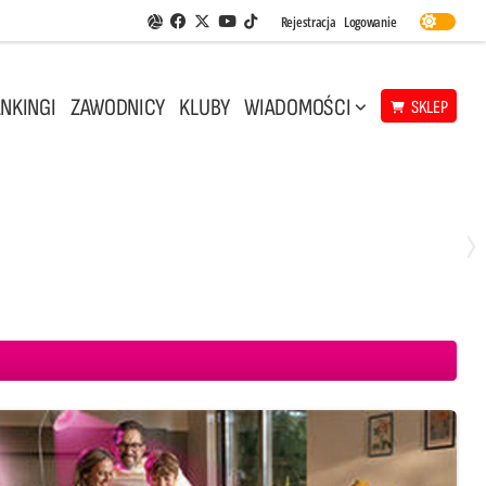
Facebook
Twitter
Youtube
Rejestracja
Logowanie
Aplikacja Siatkarskie Ligi
TikTok
NKINGI
ZAWODNICY
KLUBY
WIADOMOŚCI
SKLEP
Środa, 29 Kwi, 18:00
0
3
ICKIEWICZ Kluczbork
CUK Anioły Toruń
KKS MICKIEWICZ Kluczbork