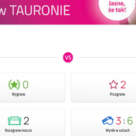
VS
0
2
Wygrane
Przegrane
2
3
:
6
Rozegrane mecze
Wynik w setach