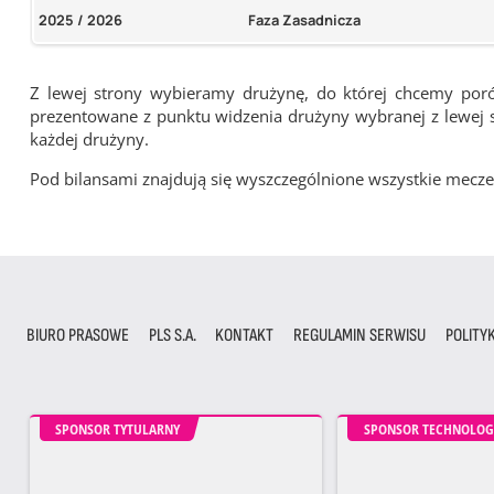
2025 / 2026
Faza Zasadnicza
Z lewej strony wybieramy drużynę, do której chcemy por
prezentowane z punktu widzenia drużyny wybranej z lewej st
każdej drużyny.
Pod bilansami znajdują się wyszczególnione wszystkie me
BIURO PRASOWE
PLS S.A.
KONTAKT
REGULAMIN SERWISU
POLITY
SPONSOR TYTULARNY
SPONSOR TECHNOLOG