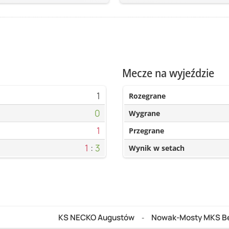
Mecze na wyjeździe
1
Rozegrane
0
Wygrane
1
Przegrane
1
:
3
Wynik w setach
KS NECKO Augustów
Nowak-Mosty MKS B
-