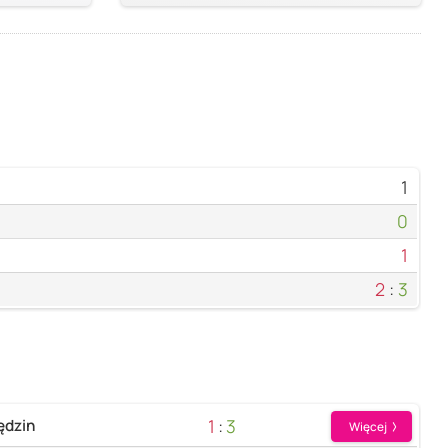
1
0
1
2
:
3
1
:
3
ędzin
Więcej