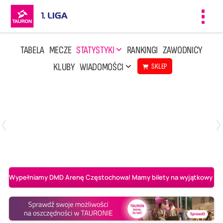
Toggl
navig
TABELA
MECZE
STATYSTYKI
RANKINGI
ZAWODNICY
KLUBY
WIADOMOŚCI
SKLEP
Czwartek, 23 Kwi, 17:30
3
1
BBTS Bielsko-Biała
CUK Anioły Toruń
Wypełniamy DMD Arenę Częstochowa! Mamy bilety na wyjątkowy mecz 