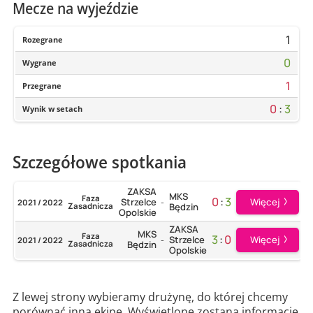
Mecze na wyjeździe
1
Rozegrane
0
Wygrane
1
Przegrane
0
:
3
Wynik w setach
Szczegółowe spotkania
ZAKSA
MKS
Faza
0
:
3
Więcej
Strzelce
2021 / 2022
-
Zasadnicza
Będzin
Opolskie
ZAKSA
MKS
Faza
3
:
0
Więcej
Strzelce
2021 / 2022
-
Zasadnicza
Będzin
Opolskie
Z lewej strony wybieramy drużynę, do której chcemy
porównać inną ekipę. Wyświetlone zostaną informacje