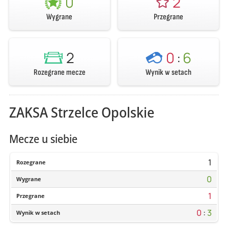
0
2
Wygrane
Przegrane
2
0
:
6
Rozegrane mecze
Wynik w setach
ZAKSA Strzelce Opolskie
Mecze u siebie
1
Rozegrane
0
Wygrane
1
Przegrane
0
:
3
Wynik w setach