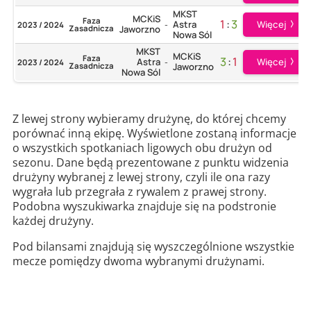
MKST
MCKiS
Faza
1
:
3
Więcej
Astra
2023 / 2024
-
Zasadnicza
Jaworzno
Nowa Sól
MKST
MCKiS
Faza
3
:
1
Więcej
Astra
2023 / 2024
-
Zasadnicza
Jaworzno
Nowa Sól
Z lewej strony wybieramy drużynę, do której chcemy
porównać inną ekipę. Wyświetlone zostaną informacje
o wszystkich spotkaniach ligowych obu drużyn od
sezonu. Dane będą prezentowane z punktu widzenia
drużyny wybranej z lewej strony, czyli ile ona razy
wygrała lub przegrała z rywalem z prawej strony.
Podobna wyszukiwarka znajduje się na podstronie
każdej drużyny.
Pod bilansami znajdują się wyszczególnione wszystkie
mecze pomiędzy dwoma wybranymi drużynami.