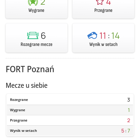
2
4
Wygrane
Przegrane
6
11
:
14
Rozegrane mecze
Wynik w setach
FORT Poznań
Mecze u siebie
3
Rozegrane
1
Wygrane
2
Przegrane
5
:
7
Wynik w setach