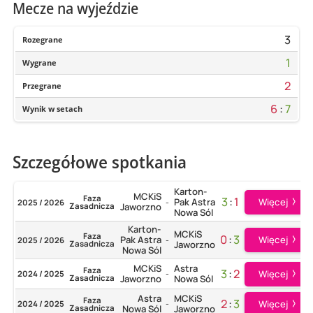
Mecze na wyjeździe
3
Rozegrane
1
Wygrane
2
Przegrane
6
:
7
Wynik w setach
Szczegółowe spotkania
Karton-
MCKiS
Faza
3
:
1
Więcej
Pak Astra
2025 / 2026
-
Zasadnicza
Jaworzno
Nowa Sól
Karton-
MCKiS
Faza
0
:
3
Więcej
Pak Astra
2025 / 2026
-
Zasadnicza
Jaworzno
Nowa Sól
MCKiS
Astra
Faza
3
:
2
Więcej
2024 / 2025
-
Zasadnicza
Jaworzno
Nowa Sól
Astra
MCKiS
Faza
2
:
3
Więcej
2024 / 2025
-
Zasadnicza
Nowa Sól
Jaworzno