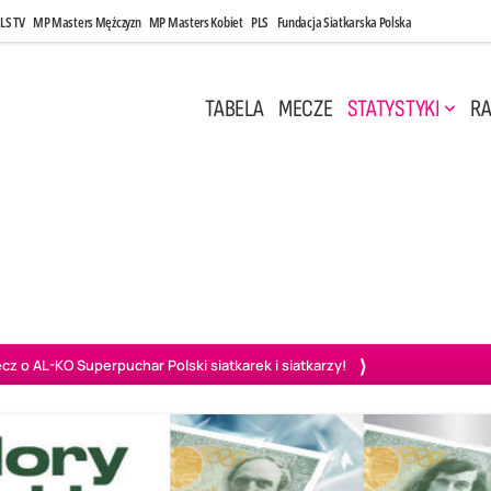
LS TV
MP Masters Mężczyzn
MP Masters Kobiet
PLS
Fundacja Siatkarska Polska
TABELA
MECZE
STATYSTYKI
RA
 Kwi, 17:00
Niedziela, 26 Kwi, 20:00
0
3
3
1
uń
BBTS Bielsko-Biała
GKS Katowice
KKS M
o AL-KO Superpuchar Polski siatkarek i siatkarzy!