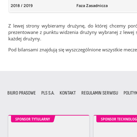
2018 / 2019
Faza Zasadnicza
Z lewej strony wybieramy drużynę, do której chcemy por
prezentowane z punktu widzenia drużyny wybranej z lewej st
każdej drużyny.
Pod bilansami znajdują się wyszczególnione wszystkie me
BIURO PRASOWE
PLS S.A.
KONTAKT
REGULAMIN SERWISU
POLITY
SPONSOR TYTULARNY
SPONSOR TECHNOLOG