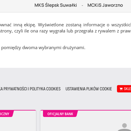
MKS Ślepsk Suwałki
MCKiS Jaworzno
-
ównać inną ekipę. Wyświetlone zostaną informacje o wszystki
rony, czyli ile ona razy wygrała lub przegrała z rywalem z pra
cze pomiędzy dwoma wybranymi drużynami.
KA PRYWATNOŚCI I POLITYKA COOKIES
USTAWIENIA PLIKÓW COOKIE
SKL
ICZNY
OFICJALNY BANK