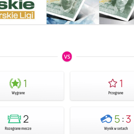
VS
1
1
Wygrane
Przegrane
2
5
:
3
Rozegrane mecze
Wynik w setach