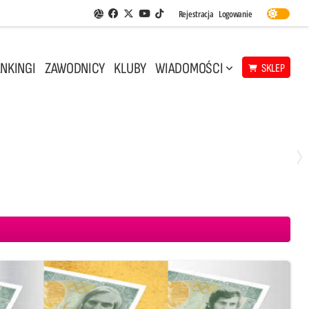
Facebook
Twitter
Youtube
Rejestracja
Logowanie
Aplikacja Siatkarskie Ligi
TikTok
NKINGI
ZAWODNICY
KLUBY
WIADOMOŚCI
SKLEP
Środa, 29 Kwi, 18:00
0
3
ICKIEWICZ Kluczbork
CUK Anioły Toruń
KKS MICKIEWICZ Kluczbork