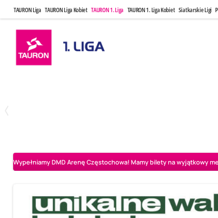
TAURON Liga
TAURON Liga Kobiet
TAURON 1. Liga
TAURON 1. Liga Kobiet
Siatkarskie Ligi
P
Czwartek, 23 Kwi, 17:30
Niedziela, 26
3
1
BBTS Bielsko-Biała
CUK Anioły Toruń
CUK Anioły Tor
Wypełniamy DMD Arenę Częstochowa! Mamy bilety na wyjątkowy mecz 