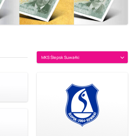
MKS Ślepsk Suwałki