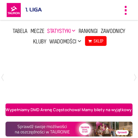
Toggl
navig
TABELA
MECZE
STATYSTYKI
RANKINGI
ZAWODNICY
KLUBY
WIADOMOŚCI
SKLEP
Czwartek, 23 Kwi, 17:30
3
1
BBTS Bielsko-Biała
CUK Anioły Toruń
Wypełniamy DMD Arenę Częstochowa! Mamy bilety na wyjątkowy mecz 