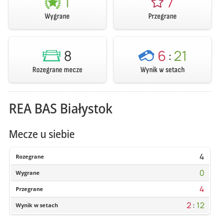
1
7
Wygrane
Przegrane
8
6
:
21
Rozegrane mecze
Wynik w setach
REA BAS Białystok
Mecze u siebie
4
Rozegrane
0
Wygrane
4
Przegrane
2
:
12
Wynik w setach