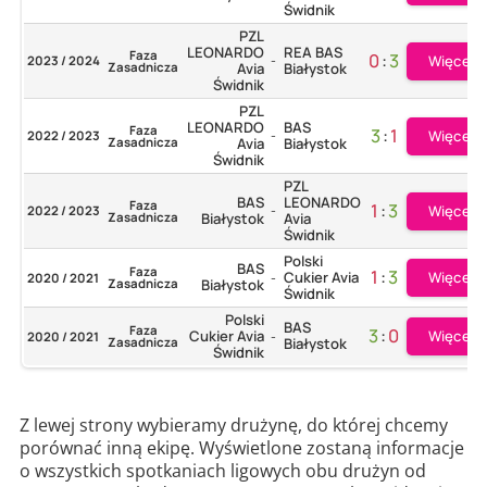
Świdnik
PZL
LEONARDO
REA BAS
Faza
0
:
3
Więcej
2023 / 2024
-
Zasadnicza
Avia
Białystok
Świdnik
PZL
LEONARDO
BAS
Faza
3
:
1
Więcej
2022 / 2023
-
Zasadnicza
Avia
Białystok
Świdnik
PZL
BAS
LEONARDO
Faza
1
:
3
Więcej
2022 / 2023
-
Zasadnicza
Białystok
Avia
Świdnik
Polski
BAS
Faza
1
:
3
Więcej
Cukier Avia
2020 / 2021
-
Zasadnicza
Białystok
Świdnik
Polski
BAS
Faza
3
:
0
Więcej
Cukier Avia
2020 / 2021
-
Zasadnicza
Białystok
Świdnik
Z lewej strony wybieramy drużynę, do której chcemy
porównać inną ekipę. Wyświetlone zostaną informacje
o wszystkich spotkaniach ligowych obu drużyn od