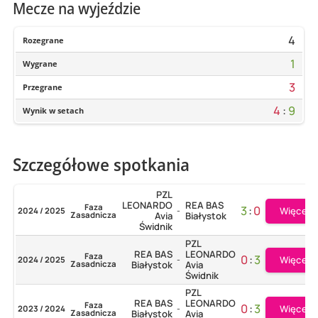
Mecze na wyjeździe
4
Rozegrane
1
Wygrane
3
Przegrane
4
:
9
Wynik w setach
Szczegółowe spotkania
PZL
LEONARDO
REA BAS
Faza
3
:
0
Więcej
2024 / 2025
-
Zasadnicza
Avia
Białystok
Świdnik
PZL
REA BAS
LEONARDO
Faza
0
:
3
Więcej
2024 / 2025
-
Zasadnicza
Białystok
Avia
Świdnik
PZL
REA BAS
LEONARDO
Faza
0
:
3
Więcej
2023 / 2024
-
Zasadnicza
Białystok
Avia