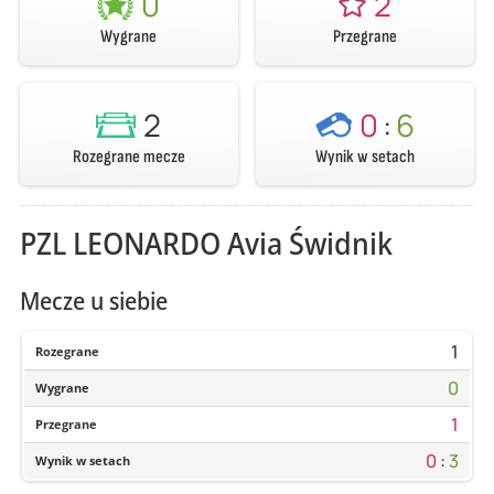
0
2
Wygrane
Przegrane
2
0
:
6
Rozegrane mecze
Wynik w setach
PZL LEONARDO Avia Świdnik
Mecze u siebie
1
Rozegrane
0
Wygrane
1
Przegrane
0
:
3
Wynik w setach