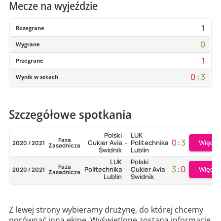
Mecze na wyjeździe
1
Rozegrane
0
Wygrane
1
Przegrane
0
:
3
Wynik w setach
Szczegółowe spotkania
Polski
LUK
Faza
0
:
3
Więcej
Cukier Avia
Politechnika
2020 / 2021
-
Zasadnicza
Świdnik
Lublin
LUK
Polski
Faza
3
:
0
Więcej
Politechnika
Cukier Avia
2020 / 2021
-
Zasadnicza
Lublin
Świdnik
Z lewej strony wybieramy drużynę, do której chcemy
porównać inną ekipę. Wyświetlone zostaną informacje