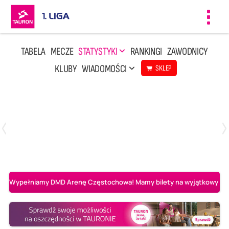
Toggl
navig
TABELA
MECZE
STATYSTYKI
RANKINGI
ZAWODNICY
KLUBY
WIADOMOŚCI
SKLEP
Czwartek, 23 Kwi, 17:30
3
1
BBTS Bielsko-Biała
CUK Anioły Toruń
Wypełniamy DMD Arenę Częstochowa! Mamy bilety na wyjątkowy mecz 