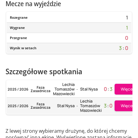
Mecze na wyjeździe
1
Rozegrane
1
Wygrane
0
Przegrane
3
:
0
Wynik w setach
Szczegółowe spotkania
Lechia
Faza
0
:
3
Więcej
Tomaszów
Stal Nysa
2025 / 2026
-
Zasadnicza
Mazowiecki
Lechia
Faza
3
:
0
Więcej
Stal Nysa
Tomaszów
2025 / 2026
-
Zasadnicza
Mazowiecki
Z lewej strony wybieramy drużynę, do której chcemy
porównać inną ekipę. Wyświetlone zostaną informacje