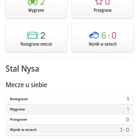
2
0
Wygrane
Przegrane
2
6
:
0
Rozegrane mecze
Wynik w setach
Stal Nysa
Mecze u siebie
1
Rozegrane
1
Wygrane
0
Przegrane
3
:
0
Wynik w setach