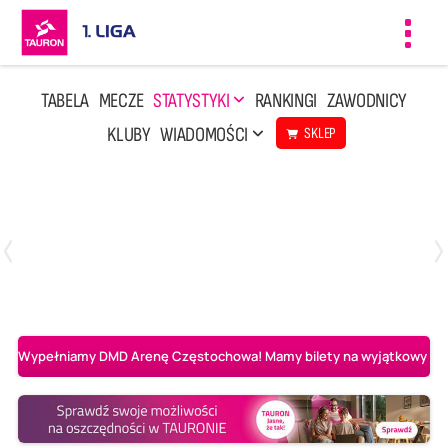
Toggl
navig
TABELA
MECZE
STATYSTYKI
RANKINGI
ZAWODNICY
KLUBY
WIADOMOŚCI
SKLEP
Czwartek, 23 Kwi, 17:30
3
1
BBTS Bielsko-Biała
CUK Anioły Toruń
Wypełniamy DMD Arenę Częstochowa! Mamy bilety na wyjątkowy mecz 