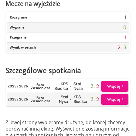
Mecze na wyjeździe
1
Rozegrane
0
Wygrane
1
Przegrane
2
:
3
Wynik w setach
Szczegółowe spotkania
KPS
Stal
Faza
3
:
2
Więcej
2025 / 2026
-
Zasadnicza
Siedlce
Nysa
Stal
KPS
Faza
3
:
2
Więcej
2025 / 2026
-
Zasadnicza
Nysa
Siedlce
Z lewej strony wybieramy drużynę, do której chcemy
porównać inną ekipę. Wyświetlone zostaną informacje
o wszystkich spotkaniach ligowych obu drużyn od