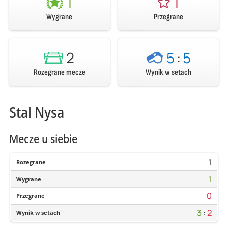
1
1
Wygrane
Przegrane
2
5
:
5
Rozegrane mecze
Wynik w setach
Stal Nysa
Mecze u siebie
1
Rozegrane
1
Wygrane
0
Przegrane
3
:
2
Wynik w setach