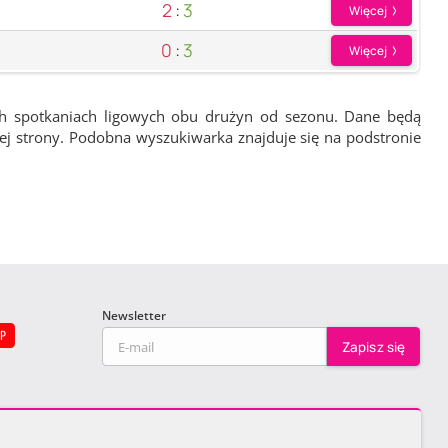
2
:
3
Więcej
0
:
3
Więcej
ch spotkaniach ligowych obu drużyn od sezonu. Dane będą
wej strony. Podobna wyszukiwarka znajduje się na podstronie
Newsletter
EP