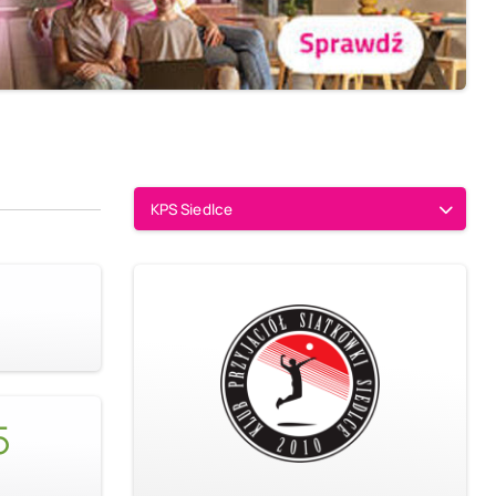
KPS Siedlce
5