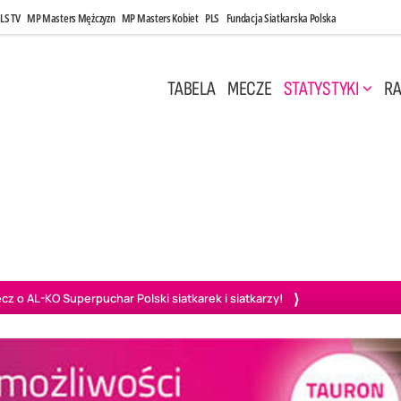
LS TV
MP Masters Mężczyzn
MP Masters Kobiet
PLS
Fundacja Siatkarska Polska
TABELA
MECZE
STATYSTYKI
RA
 Kwi, 17:00
Niedziela, 26 Kwi, 20:00
0
3
3
1
uń
BBTS Bielsko-Biała
GKS Katowice
KKS M
o AL-KO Superpuchar Polski siatkarek i siatkarzy!