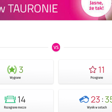
VS
3
11
Wygrane
Przegrane
14
23
:
3
Rozegrane mecze
Wynik w setach