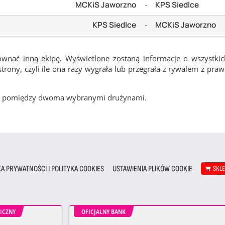
MCKiS Jaworzno
KPS Siedlce
-
KPS Siedlce
MCKiS Jaworzno
-
ównać inną ekipę. Wyświetlone zostaną informacje o wszystki
rony, czyli ile ona razy wygrała lub przegrała z rywalem z pra
cze pomiędzy dwoma wybranymi drużynami.
KA PRYWATNOŚCI I POLITYKA COOKIES
USTAWIENIA PLIKÓW COOKIE
SKL
ICZNY
OFICJALNY BANK