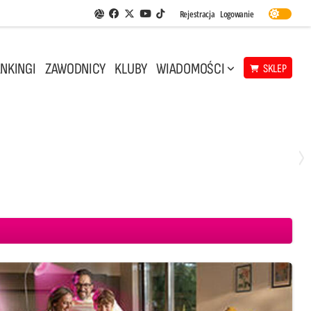
Facebook
Twitter
Youtube
Rejestracja
Logowanie
Aplikacja Siatkarskie Ligi
TikTok
NKINGI
ZAWODNICY
KLUBY
WIADOMOŚCI
SKLEP
Środa, 29 Kwi, 18:00
0
3
ICKIEWICZ Kluczbork
CUK Anioły Toruń
KKS MICKIEWICZ Kluczbork