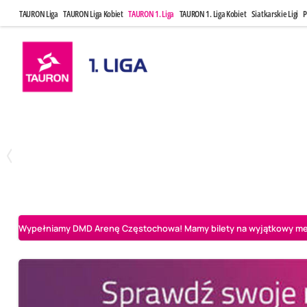
TAURON Liga
TAURON Liga Kobiet
TAURON 1. Liga
TAURON 1. Liga Kobiet
Siatkarskie Ligi
P
Czwartek, 23 Kwi, 17:30
Niedziela, 26
3
1
BBTS Bielsko-Biała
CUK Anioły Toruń
CUK Anioły Tor
Wypełniamy DMD Arenę Częstochowa! Mamy bilety na wyjątkowy mecz 