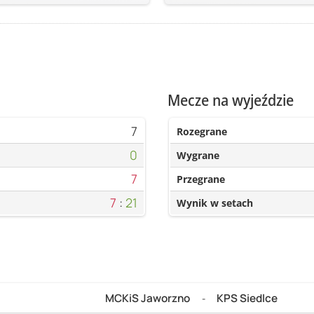
Mecze na wyjeździe
7
Rozegrane
0
Wygrane
7
Przegrane
7
:
21
Wynik w setach
MCKiS Jaworzno
KPS Siedlce
-