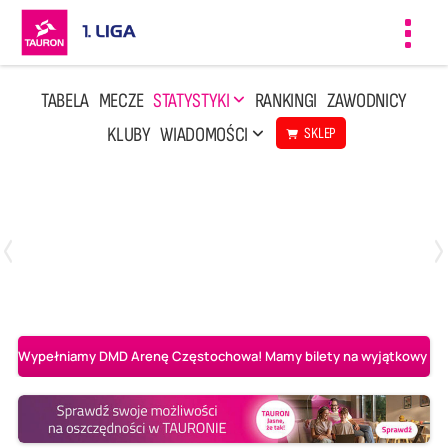
Toggl
navig
TABELA
MECZE
STATYSTYKI
RANKINGI
ZAWODNICY
KLUBY
WIADOMOŚCI
SKLEP
Czwartek, 23 Kwi, 17:30
3
1
BBTS Bielsko-Biała
CUK Anioły Toruń
Wypełniamy DMD Arenę Częstochowa! Mamy bilety na wyjątkowy mecz 