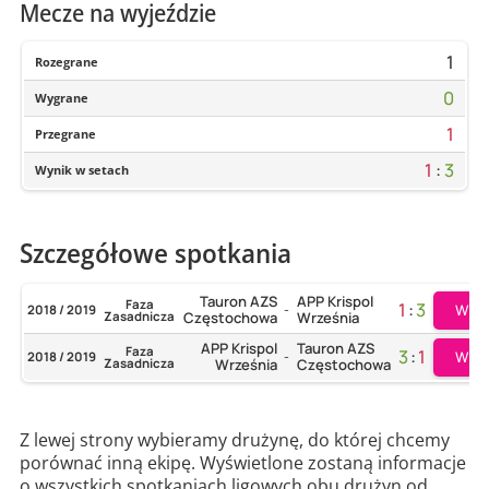
Mecze na wyjeździe
1
Rozegrane
0
Wygrane
1
Przegrane
1
:
3
Wynik w setach
Szczegółowe spotkania
Tauron AZS
APP Krispol
Faza
1
:
3
Więc
2018 / 2019
-
Zasadnicza
Częstochowa
Września
APP Krispol
Tauron AZS
Faza
3
:
1
Więc
2018 / 2019
-
Zasadnicza
Września
Częstochowa
Z lewej strony wybieramy drużynę, do której chcemy
porównać inną ekipę. Wyświetlone zostaną informacje
o wszystkich spotkaniach ligowych obu drużyn od