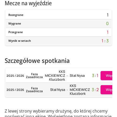
Mecze na wyjeździe
1
Rozegrane
0
Wygrane
1
Przegrane
1
:
3
Wynik w setach
Szczegółowe spotkania
KKS
Faza
3
:
1
Więcej
MICKIEWICZ
Stal Nysa
2025 / 2026
-
Zasadnicza
Kluczbork
KKS
Faza
3
:
2
Więcej
Stal Nysa
MICKIEWICZ
2025 / 2026
-
Zasadnicza
Kluczbork
Z lewej strony wybieramy drużynę, do której chcemy
porównać inną ekipę. Wyświetlone zostaną informacje