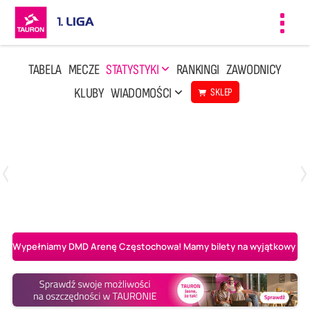
Toggl
navig
TABELA
MECZE
STATYSTYKI
RANKINGI
ZAWODNICY
KLUBY
WIADOMOŚCI
SKLEP
Czwartek, 23 Kwi, 17:30
3
1
BBTS Bielsko-Biała
CUK Anioły Toruń
Wypełniamy DMD Arenę Częstochowa! Mamy bilety na wyjątkowy mecz 