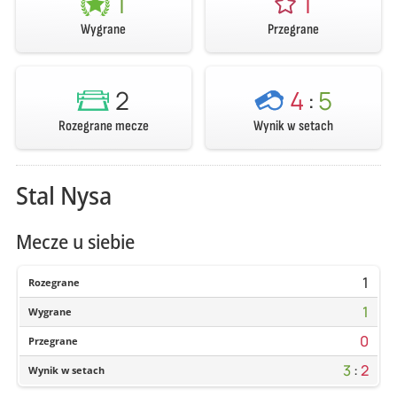
1
1
Wygrane
Przegrane
2
4
:
5
Rozegrane mecze
Wynik w setach
Stal Nysa
Mecze u siebie
1
Rozegrane
1
Wygrane
0
Przegrane
3
:
2
Wynik w setach