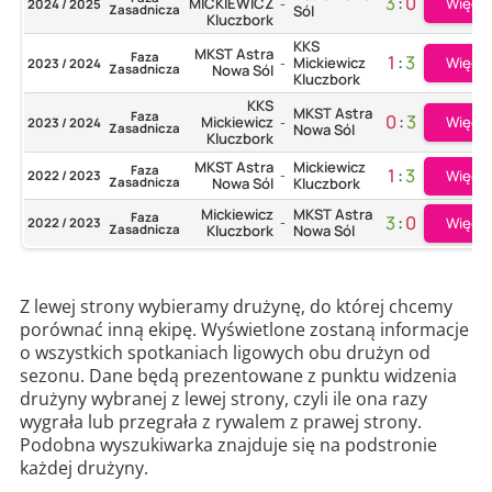
3
:
0
Więcej
MICKIEWICZ
2024 / 2025
-
Zasadnicza
Sól
Kluczbork
KKS
MKST Astra
Faza
1
:
3
Więcej
Mickiewicz
2023 / 2024
-
Zasadnicza
Nowa Sól
Kluczbork
KKS
MKST Astra
Faza
0
:
3
Więcej
Mickiewicz
2023 / 2024
-
Zasadnicza
Nowa Sól
Kluczbork
MKST Astra
Mickiewicz
Faza
1
:
3
Więcej
2022 / 2023
-
Zasadnicza
Nowa Sól
Kluczbork
Mickiewicz
MKST Astra
Faza
3
:
0
Więcej
2022 / 2023
-
Zasadnicza
Kluczbork
Nowa Sól
Z lewej strony wybieramy drużynę, do której chcemy
porównać inną ekipę. Wyświetlone zostaną informacje
o wszystkich spotkaniach ligowych obu drużyn od
sezonu. Dane będą prezentowane z punktu widzenia
drużyny wybranej z lewej strony, czyli ile ona razy
wygrała lub przegrała z rywalem z prawej strony.
Podobna wyszukiwarka znajduje się na podstronie
każdej drużyny.