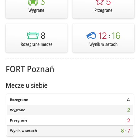
3
5
Wygrane
Przegrane
8
12
:
16
Rozegrane mecze
Wynik w setach
FORT Poznań
Mecze u siebie
4
Rozegrane
2
Wygrane
2
Przegrane
8
:
7
Wynik w setach