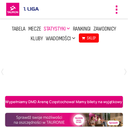
Toggl
navig
TABELA
MECZE
STATYSTYKI
RANKINGI
ZAWODNICY
KLUBY
WIADOMOŚCI
SKLEP
Czwartek, 23 Kwi, 17:30
3
1
BBTS Bielsko-Biała
CUK Anioły Toruń
Wypełniamy DMD Arenę Częstochowa! Mamy bilety na wyjątkowy mecz 