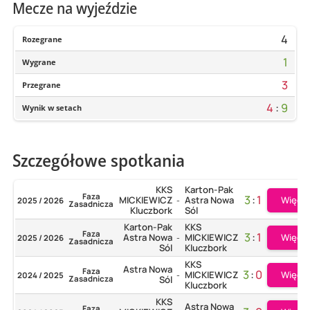
Mecze na wyjeździe
4
Rozegrane
1
Wygrane
3
Przegrane
4
:
9
Wynik w setach
Szczegółowe spotkania
KKS
Karton-Pak
Faza
3
:
1
Więcej
MICKIEWICZ
Astra Nowa
2025 / 2026
-
Zasadnicza
Kluczbork
Sól
Karton-Pak
KKS
Faza
3
:
1
Więcej
Astra Nowa
MICKIEWICZ
2025 / 2026
-
Zasadnicza
Sól
Kluczbork
KKS
Astra Nowa
Faza
3
:
0
Więcej
MICKIEWICZ
2024 / 2025
-
Zasadnicza
Sól
Kluczbork
KKS
Astra Nowa
Faza