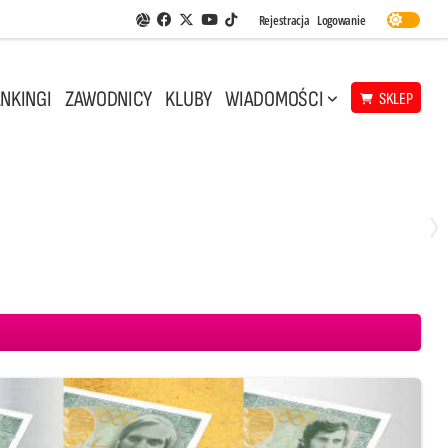
Facebook
Twitter
Youtube
Rejestracja
Logowanie
Aplikacja Siatkarskie Ligi
TikTok
NKINGI
ZAWODNICY
KLUBY
WIADOMOŚCI
SKLEP
Środa, 29 Kwi, 18:00
0
3
ICKIEWICZ Kluczbork
CUK Anioły Toruń
KKS MICKIEWICZ Kluczbork