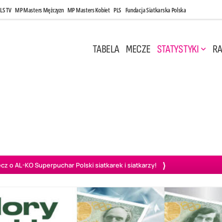
LS TV
MP Masters Mężczyzn
MP Masters Kobiet
PLS
Fundacja Siatkarska Polska
TABELA
MECZE
STATYSTYKI
RA
 Kwi, 17:00
Niedziela, 26 Kwi, 20:00
0
3
3
1
uń
BBTS Bielsko-Biała
GKS Katowice
KKS M
o AL-KO Superpuchar Polski siatkarek i siatkarzy!