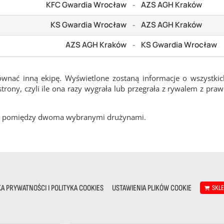
KFC Gwardia Wrocław
AZS AGH Kraków
-
KS Gwardia Wrocław
AZS AGH Kraków
-
AZS AGH Kraków
KS Gwardia Wrocław
-
ównać inną ekipę. Wyświetlone zostaną informacje o wszystki
rony, czyli ile ona razy wygrała lub przegrała z rywalem z pra
cze pomiędzy dwoma wybranymi drużynami.
KA PRYWATNOŚCI I POLITYKA COOKIES
USTAWIENIA PLIKÓW COOKIE
SKL