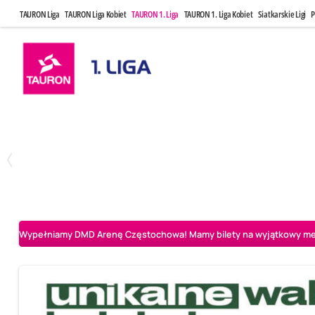
TAURON Liga
TAURON Liga Kobiet
TAURON 1. Liga
TAURON 1. Liga Kobiet
Siatkarskie Ligi
P
Czwartek, 23 Kwi, 17:30
Niedziela, 26
3
1
BBTS Bielsko-Biała
CUK Anioły Toruń
CUK Anioły Tor
Wypełniamy DMD Arenę Częstochowa! Mamy bilety na wyjątkowy mecz 