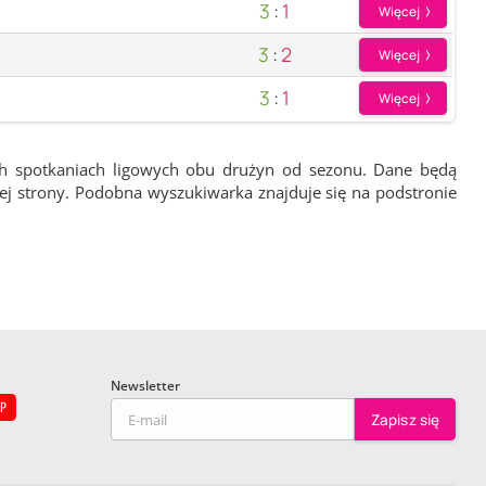
3
:
1
Więcej
3
:
2
Więcej
3
:
1
Więcej
ch spotkaniach ligowych obu drużyn od sezonu. Dane będą
wej strony. Podobna wyszukiwarka znajduje się na podstronie
Newsletter
EP