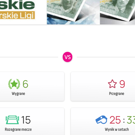
VS
6
9
Wygrane
Przegrane
15
25
:
3
Rozegrane mecze
Wynik w setach