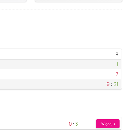
8
1
7
9
:
21
0
:
3
Więcej