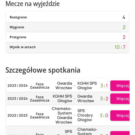
Mecze na wyjeździe
4
Rozegrane
2
Wygrane
2
Przegrane
10
:
7
Wynik w setach
Szczegółowe spotkania
Gwardia
KGHM SPS
Faza
3
:
1
Więcej
2023 / 2024
-
Zasadnicza
Wrocław
Głogów
KGHM SPS
Gwardia
Faza
3
:
2
Więcej
2023 / 2024
-
Zasadnicza
Głogów
Wrocław
Chemeko-
SPS
System
Faza
3
:
0
Chrobry
Więcej
2022 / 2023
-
Zasadnicza
Gwardia
Głogów
Wrocław
Chemeko-
SPS
System
Faza