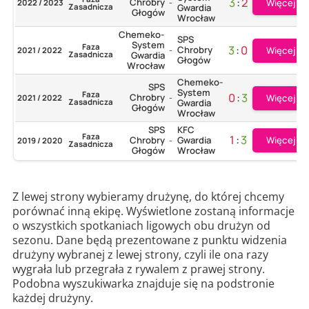
3
:
2
Chrobry
Więcej
2022 / 2023
-
Zasadnicza
Gwardia
Głogów
Wrocław
Chemeko-
SPS
System
Faza
3
:
0
Chrobry
Więcej
2021 / 2022
-
Zasadnicza
Gwardia
Głogów
Wrocław
Chemeko-
SPS
System
Faza
0
:
3
Chrobry
Więcej
2021 / 2022
-
Zasadnicza
Gwardia
Głogów
Wrocław
SPS
KFC
Faza
1
:
3
Więcej
Chrobry
Gwardia
2019 / 2020
-
Zasadnicza
Głogów
Wrocław
Z lewej strony wybieramy drużynę, do której chcemy
porównać inną ekipę. Wyświetlone zostaną informacje
o wszystkich spotkaniach ligowych obu drużyn od
sezonu. Dane będą prezentowane z punktu widzenia
drużyny wybranej z lewej strony, czyli ile ona razy
wygrała lub przegrała z rywalem z prawej strony.
Podobna wyszukiwarka znajduje się na podstronie
każdej drużyny.