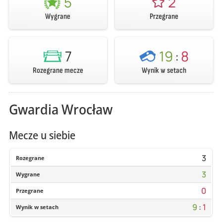
5
2
Wygrane
Przegrane
7
19
:
8
Rozegrane mecze
Wynik w setach
Gwardia Wrocław
Mecze u siebie
3
Rozegrane
3
Wygrane
0
Przegrane
9
:
1
Wynik w setach