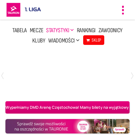
Toggl
navig
TABELA
MECZE
STATYSTYKI
RANKINGI
ZAWODNICY
KLUBY
WIADOMOŚCI
SKLEP
Czwartek, 23 Kwi, 17:30
3
1
BBTS Bielsko-Biała
CUK Anioły Toruń
Wypełniamy DMD Arenę Częstochowa! Mamy bilety na wyjątkowy mecz 