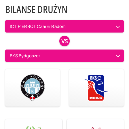
BILANSE DRUŻYN
ICT PIERROT Czarni Radom
VS
BKS Bydgoszcz