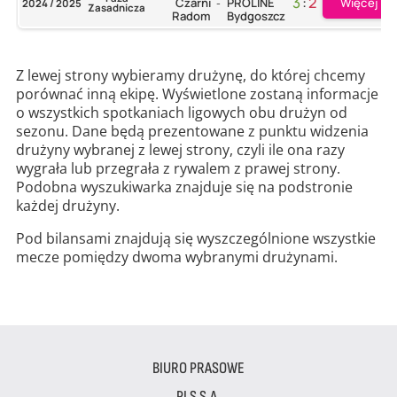
3
:
2
Więcej
Czarni
PROLINE
2024 / 2025
-
Zasadnicza
Radom
Bydgoszcz
Z lewej strony wybieramy drużynę, do której chcemy
porównać inną ekipę. Wyświetlone zostaną informacje
o wszystkich spotkaniach ligowych obu drużyn od
sezonu. Dane będą prezentowane z punktu widzenia
drużyny wybranej z lewej strony, czyli ile ona razy
wygrała lub przegrała z rywalem z prawej strony.
Podobna wyszukiwarka znajduje się na podstronie
każdej drużyny.
Pod bilansami znajdują się wyszczególnione wszystkie
mecze pomiędzy dwoma wybranymi drużynami.
BIURO PRASOWE
PLS S.A.