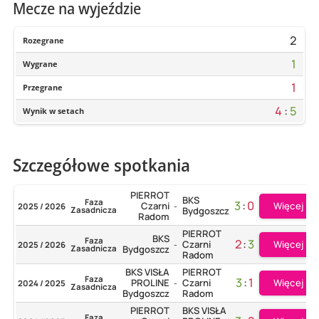
Mecze na wyjeździe
2
Rozegrane
1
Wygrane
1
Przegrane
4
:
5
Wynik w setach
Szczegółowe spotkania
PIERROT
BKS
Faza
3
:
0
Więcej
Czarni
2025 / 2026
-
Zasadnicza
Bydgoszcz
Radom
PIERROT
BKS
Faza
2
:
3
Więcej
Czarni
2025 / 2026
-
Zasadnicza
Bydgoszcz
Radom
BKS VISŁA
PIERROT
Faza
3
:
1
Więcej
PROLINE
Czarni
2024 / 2025
-
Zasadnicza
Bydgoszcz
Radom
PIERROT
BKS VISŁA
Faza