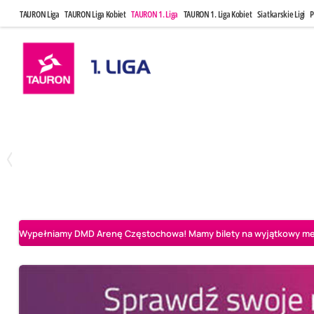
TAURON Liga
TAURON Liga Kobiet
TAURON 1. Liga
TAURON 1. Liga Kobiet
Siatkarskie Ligi
P
Czwartek, 23 Kwi, 17:30
Niedziela, 26
3
1
BBTS Bielsko-Biała
CUK Anioły Toruń
CUK Anioły Tor
Wypełniamy DMD Arenę Częstochowa! Mamy bilety na wyjątkowy mecz 