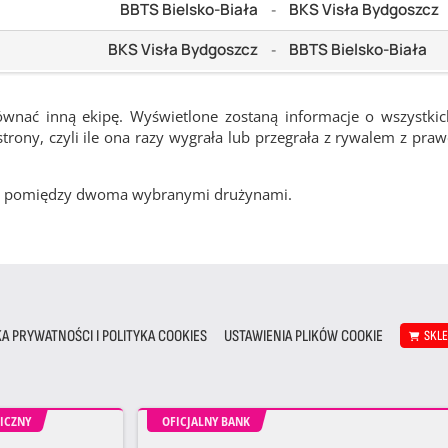
BBTS Bielsko-Biała
BKS Visła Bydgoszcz
-
BKS Visła Bydgoszcz
BBTS Bielsko-Biała
-
ównać inną ekipę. Wyświetlone zostaną informacje o wszystki
rony, czyli ile ona razy wygrała lub przegrała z rywalem z pra
cze pomiędzy dwoma wybranymi drużynami.
KA PRYWATNOŚCI I POLITYKA COOKIES
USTAWIENIA PLIKÓW COOKIE
SKL
ICZNY
OFICJALNY BANK