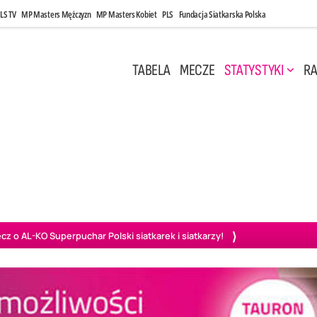
LS TV
MP Masters Mężczyzn
MP Masters Kobiet
PLS
Fundacja Siatkarska Polska
TABELA
MECZE
STATYSTYKI
RA
 Kwi, 17:00
Niedziela, 26 Kwi, 20:00
0
3
3
1
uń
BBTS Bielsko-Biała
GKS Katowice
KKS M
o AL-KO Superpuchar Polski siatkarek i siatkarzy!