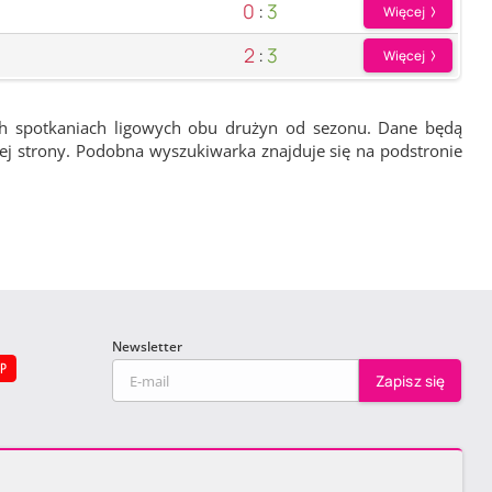
0
:
3
Więcej
2
:
3
Więcej
ch spotkaniach ligowych obu drużyn od sezonu. Dane będą
wej strony. Podobna wyszukiwarka znajduje się na podstronie
Newsletter
EP