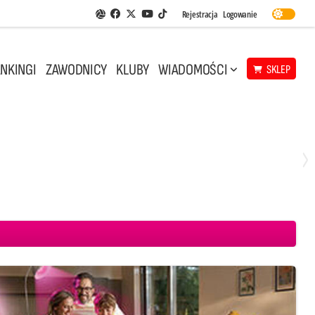
Facebook
Twitter
Youtube
Rejestracja
Logowanie
Aplikacja Siatkarskie Ligi
TikTok
NKINGI
ZAWODNICY
KLUBY
WIADOMOŚCI
SKLEP
Środa, 29 Kwi, 18:00
0
3
ICKIEWICZ Kluczbork
CUK Anioły Toruń
KKS MICKIEWICZ Kluczbork