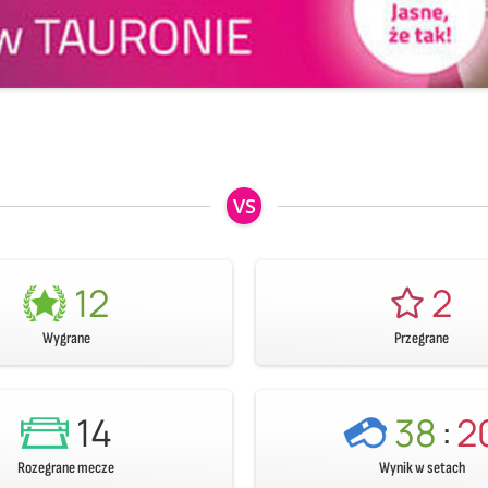
VS
12
2
Wygrane
Przegrane
14
38
:
2
Rozegrane mecze
Wynik w setach