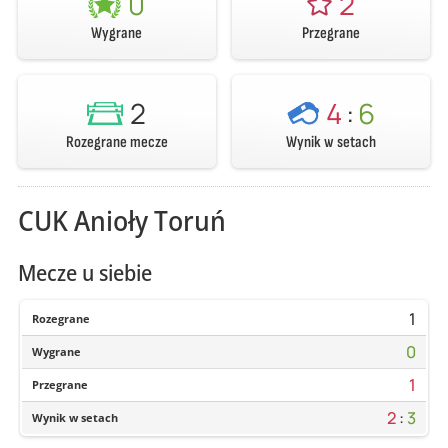
0
2
Wygrane
Przegrane
2
4
:
6
Rozegrane mecze
Wynik w setach
CUK Anioły Toruń
Mecze u siebie
1
Rozegrane
0
Wygrane
1
Przegrane
2
:
3
Wynik w setach