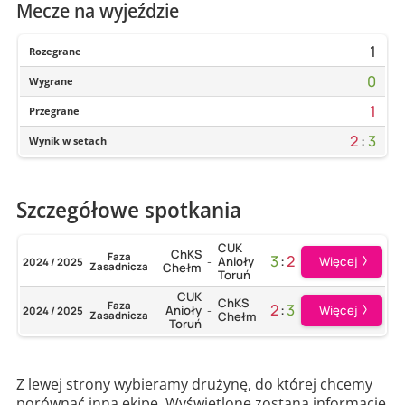
Mecze na wyjeździe
1
Rozegrane
0
Wygrane
1
Przegrane
2
:
3
Wynik w setach
Szczegółowe spotkania
CUK
ChKS
Faza
3
:
2
Więcej
Anioły
2024 / 2025
-
Zasadnicza
Chełm
Toruń
CUK
ChKS
Faza
2
:
3
Więcej
Anioły
2024 / 2025
-
Zasadnicza
Chełm
Toruń
Z lewej strony wybieramy drużynę, do której chcemy
porównać inną ekipę. Wyświetlone zostaną informacje