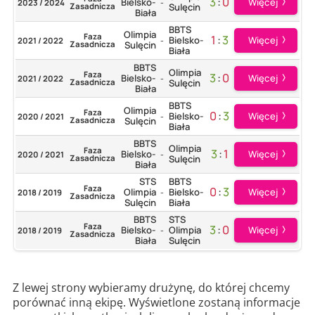
3
:
0
Więcej
Bielsko-
2023 / 2024
-
Zasadnicza
Sulęcin
Biała
BBTS
Olimpia
Faza
1
:
3
Więcej
Bielsko-
2021 / 2022
-
Zasadnicza
Sulęcin
Biała
BBTS
Olimpia
Faza
3
:
0
Więcej
Bielsko-
2021 / 2022
-
Zasadnicza
Sulęcin
Biała
BBTS
Olimpia
Faza
0
:
3
Więcej
Bielsko-
2020 / 2021
-
Zasadnicza
Sulęcin
Biała
BBTS
Olimpia
Faza
3
:
1
Więcej
Bielsko-
2020 / 2021
-
Zasadnicza
Sulęcin
Biała
STS
BBTS
Faza
0
:
3
Więcej
Olimpia
Bielsko-
2018 / 2019
-
Zasadnicza
Sulęcin
Biała
BBTS
STS
Faza
3
:
0
Więcej
Bielsko-
Olimpia
2018 / 2019
-
Zasadnicza
Biała
Sulęcin
Z lewej strony wybieramy drużynę, do której chcemy
porównać inną ekipę. Wyświetlone zostaną informacje