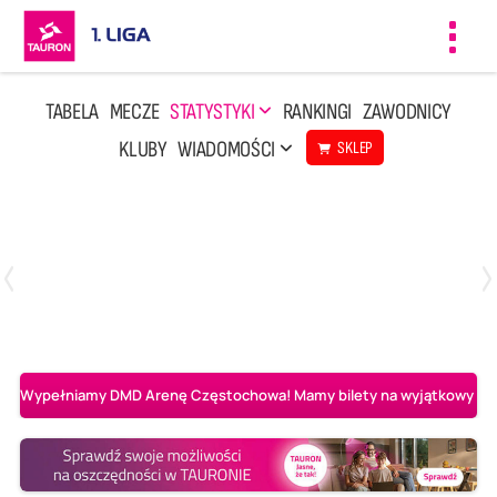
Toggl
navig
TABELA
MECZE
STATYSTYKI
RANKINGI
ZAWODNICY
KLUBY
WIADOMOŚCI
SKLEP
Czwartek, 23 Kwi, 17:30
3
1
BBTS Bielsko-Biała
CUK Anioły Toruń
Wypełniamy DMD Arenę Częstochowa! Mamy bilety na wyjątkowy mecz 