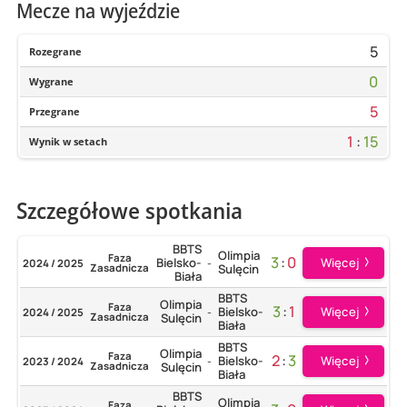
Mecze na wyjeździe
5
Rozegrane
0
Wygrane
5
Przegrane
1
:
15
Wynik w setach
Szczegółowe spotkania
BBTS
Olimpia
Faza
3
:
0
Więcej
Bielsko-
2024 / 2025
-
Zasadnicza
Sulęcin
Biała
BBTS
Olimpia
Faza
3
:
1
Więcej
Bielsko-
2024 / 2025
-
Zasadnicza
Sulęcin
Biała
BBTS
Olimpia
Faza
2
:
3
Więcej
Bielsko-
2023 / 2024
-
Zasadnicza
Sulęcin
Biała
BBTS
Olimpia
Faza