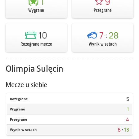
1
9
Wygrane
Przegrane
10
7
:
28
Rozegrane mecze
Wynik w setach
Olimpia Sulęcin
Mecze u siebie
5
Rozegrane
1
Wygrane
4
Przegrane
6
:
13
Wynik w setach