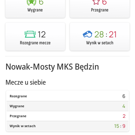
6
6
Wygrane
Przegrane
12
28
:
21
Rozegrane mecze
Wynik w setach
Nowak-Mosty MKS Będzin
Mecze u siebie
6
Rozegrane
4
Wygrane
2
Przegrane
15
:
9
Wynik w setach