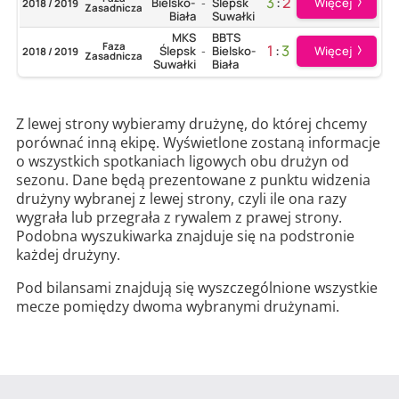
3
:
2
Więcej
Bielsko-
Ślepsk
2018 / 2019
-
Zasadnicza
Biała
Suwałki
MKS
BBTS
Faza
1
:
3
Więcej
Ślepsk
Bielsko-
2018 / 2019
-
Zasadnicza
Suwałki
Biała
Z lewej strony wybieramy drużynę, do której chcemy
porównać inną ekipę. Wyświetlone zostaną informacje
o wszystkich spotkaniach ligowych obu drużyn od
sezonu. Dane będą prezentowane z punktu widzenia
drużyny wybranej z lewej strony, czyli ile ona razy
wygrała lub przegrała z rywalem z prawej strony.
Podobna wyszukiwarka znajduje się na podstronie
każdej drużyny.
Pod bilansami znajdują się wyszczególnione wszystkie
mecze pomiędzy dwoma wybranymi drużynami.