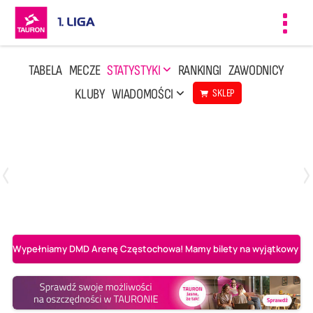
Toggl
navig
TABELA
MECZE
STATYSTYKI
RANKINGI
ZAWODNICY
KLUBY
WIADOMOŚCI
SKLEP
Czwartek, 23 Kwi, 17:30
3
1
BBTS Bielsko-Biała
CUK Anioły Toruń
Wypełniamy DMD Arenę Częstochowa! Mamy bilety na wyjątkowy mecz 