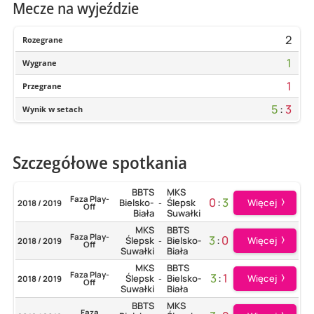
Mecze na wyjeździe
2
Rozegrane
1
Wygrane
1
Przegrane
5
:
3
Wynik w setach
Szczegółowe spotkania
BBTS
MKS
Faza Play-
0
:
3
Więcej
Bielsko-
Ślepsk
2018 / 2019
-
Off
Biała
Suwałki
MKS
BBTS
Faza Play-
3
:
0
Więcej
Ślepsk
Bielsko-
2018 / 2019
-
Off
Suwałki
Biała
MKS
BBTS
Faza Play-
3
:
1
Więcej
Ślepsk
Bielsko-
2018 / 2019
-
Off
Suwałki
Biała
BBTS
MKS
Faza