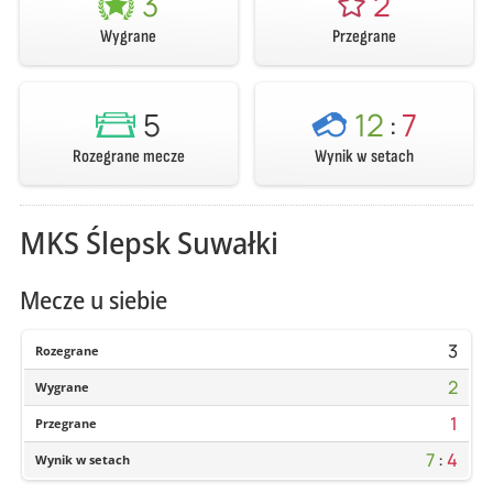
3
2
Wygrane
Przegrane
5
12
:
7
Rozegrane mecze
Wynik w setach
MKS Ślepsk Suwałki
Mecze u siebie
3
Rozegrane
2
Wygrane
1
Przegrane
7
:
4
Wynik w setach