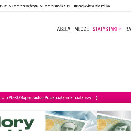
LS TV
MP Masters Mężczyzn
MP Masters Kobiet
PLS
Fundacja Siatkarska Polska
TABELA
MECZE
STATYSTYKI
RA
 Kwi, 17:00
Niedziela, 26 Kwi, 20:00
0
3
3
1
uń
BBTS Bielsko-Biała
GKS Katowice
KKS M
o AL-KO Superpuchar Polski siatkarek i siatkarzy!