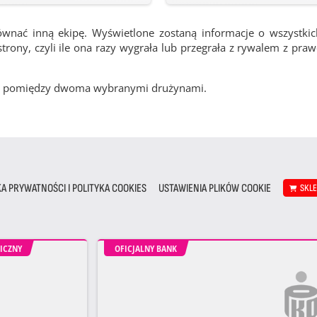
ównać inną ekipę. Wyświetlone zostaną informacje o wszystki
rony, czyli ile ona razy wygrała lub przegrała z rywalem z pra
cze pomiędzy dwoma wybranymi drużynami.
KA PRYWATNOŚCI I POLITYKA COOKIES
USTAWIENIA PLIKÓW COOKIE
SKL
ICZNY
OFICJALNY BANK