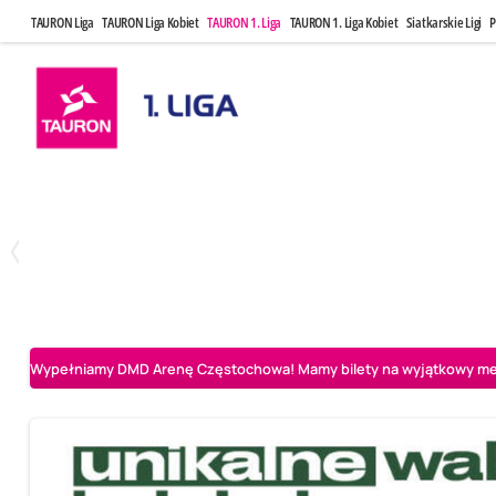
TAURON Liga
TAURON Liga Kobiet
TAURON 1. Liga
TAURON 1. Liga Kobiet
Siatkarskie Ligi
P
Czwartek, 23 Kwi, 17:30
Niedziela, 26
3
1
BBTS Bielsko-Biała
CUK Anioły Toruń
CUK Anioły Tor
Wypełniamy DMD Arenę Częstochowa! Mamy bilety na wyjątkowy mecz 