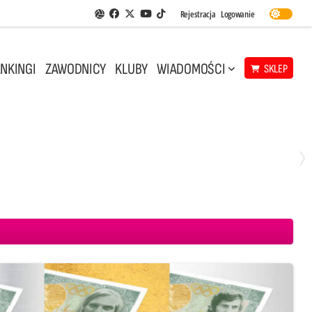
Facebook
Twitter
Youtube
Rejestracja
Logowanie
Aplikacja Siatkarskie Ligi
TikTok
NKINGI
ZAWODNICY
KLUBY
WIADOMOŚCI
SKLEP
Środa, 29 Kwi, 18:00
0
3
ICKIEWICZ Kluczbork
CUK Anioły Toruń
KKS MICKIEWICZ Kluczbork