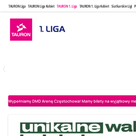
TAURON Liga
TAURON Liga Kobiet
TAURON 1. Liga
TAURON 1. Liga Kobiet
Siatkarskie Ligi
P
Czwartek, 23 Kwi, 17:30
Niedziela, 26
3
1
BBTS Bielsko-Biała
CUK Anioły Toruń
CUK Anioły Tor
Wypełniamy DMD Arenę Częstochowa! Mamy bilety na wyjątkowy mecz 