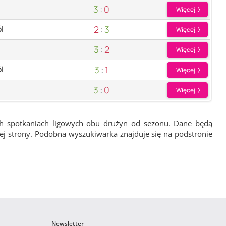
3
:
0
Więcej
2
:
3
l
Więcej
3
:
2
Więcej
3
:
1
l
Więcej
3
:
0
Więcej
ch spotkaniach ligowych obu drużyn od sezonu. Dane będą
wej strony. Podobna wyszukiwarka znajduje się na podstronie
Newsletter