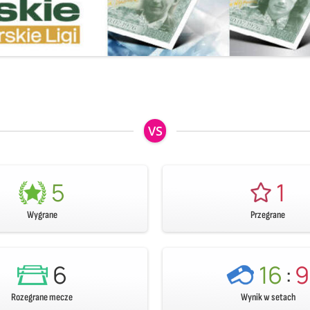
VS
5
1
Wygrane
Przegrane
6
16
:
9
Rozegrane mecze
Wynik w setach