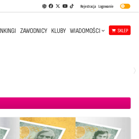
Facebook
Twitter
Youtube
Rejestracja
Logowanie
Aplikacja Siatkarskie Ligi
TikTok
NKINGI
ZAWODNICY
KLUBY
WIADOMOŚCI
SKLEP
Środa, 29 Kwi, 18:00
0
3
ICKIEWICZ Kluczbork
CUK Anioły Toruń
KKS MICKIEWICZ Kluczbork