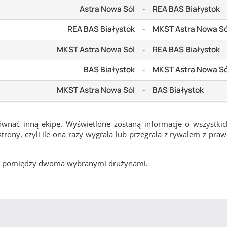
Astra Nowa Sól
REA BAS Białystok
-
REA BAS Białystok
MKST Astra Nowa Só
-
MKST Astra Nowa Sól
REA BAS Białystok
-
BAS Białystok
MKST Astra Nowa Só
-
MKST Astra Nowa Sól
BAS Białystok
-
ównać inną ekipę. Wyświetlone zostaną informacje o wszystki
rony, czyli ile ona razy wygrała lub przegrała z rywalem z pra
cze pomiędzy dwoma wybranymi drużynami.