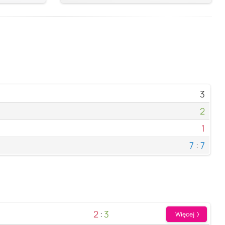
3
2
1
7
:
7
2
:
3
Więcej