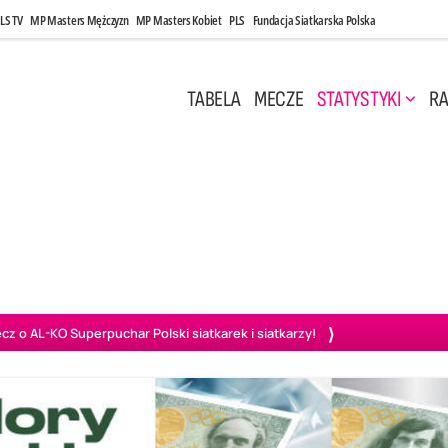
LS TV
MP Masters Mężczyzn
MP Masters Kobiet
PLS
Fundacja Siatkarska Polska
TABELA
MECZE
STATYSTYKI
RA
 Kwi, 17:00
Niedziela, 26 Kwi, 20:00
0
3
3
1
uń
BBTS Bielsko-Biała
GKS Katowice
KKS M
o AL-KO Superpuchar Polski siatkarek i siatkarzy!