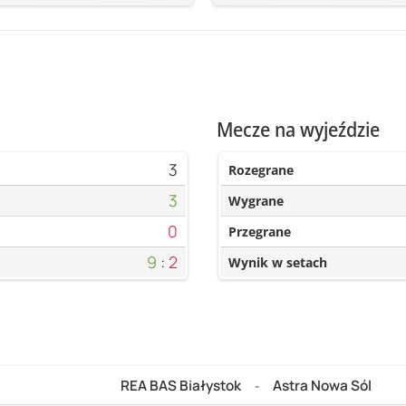
Mecze na wyjeździe
3
Rozegrane
3
Wygrane
0
Przegrane
9
:
2
Wynik w setach
REA BAS Białystok
Astra Nowa Sól
-