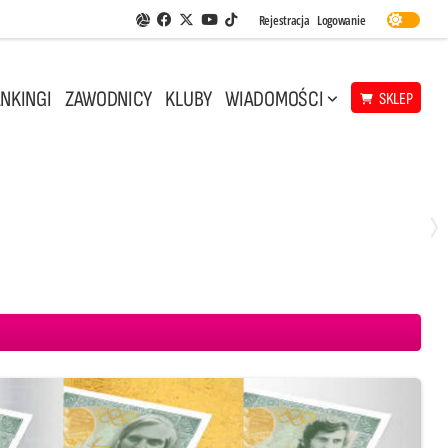
Facebook
Twitter
Youtube
Rejestracja
Logowanie
Aplikacja Siatkarskie Ligi
TikTok
NKINGI
ZAWODNICY
KLUBY
WIADOMOŚCI
SKLEP
Środa, 29 Kwi, 18:00
0
3
ICKIEWICZ Kluczbork
CUK Anioły Toruń
KKS MICKIEWICZ Kluczbork