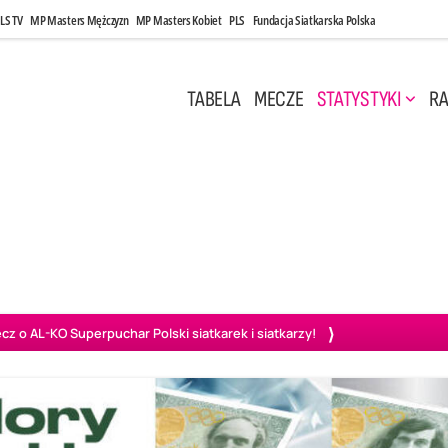
LS TV
MP Masters Mężczyzn
MP Masters Kobiet
PLS
Fundacja Siatkarska Polska
TABELA
MECZE
STATYSTYKI
RA
 Kwi, 17:00
Niedziela, 26 Kwi, 20:00
0
3
3
1
uń
BBTS Bielsko-Biała
GKS Katowice
KKS M
o AL-KO Superpuchar Polski siatkarek i siatkarzy!