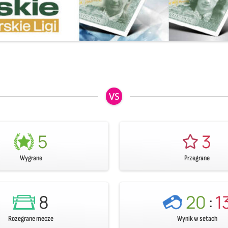
VS
5
3
Wygrane
Przegrane
8
20
:
1
Rozegrane mecze
Wynik w setach