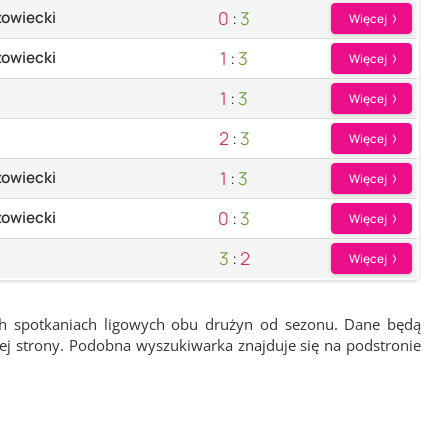
0
:
3
owiecki
Więcej
1
:
3
owiecki
Więcej
1
:
3
Więcej
2
:
3
Więcej
1
:
3
owiecki
Więcej
0
:
3
owiecki
Więcej
3
:
2
Więcej
ch spotkaniach ligowych obu drużyn od sezonu. Dane będą
wej strony. Podobna wyszukiwarka znajduje się na podstronie