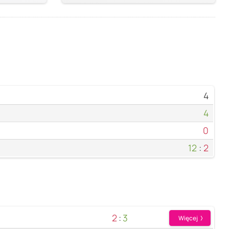
4
4
0
12
:
2
2
:
3
Więcej