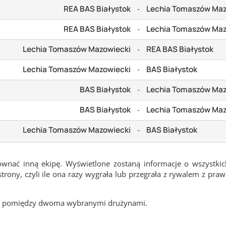
REA BAS Białystok
Lechia Tomaszów Maz
-
REA BAS Białystok
Lechia Tomaszów Maz
-
Lechia Tomaszów Mazowiecki
REA BAS Białystok
-
Lechia Tomaszów Mazowiecki
BAS Białystok
-
BAS Białystok
Lechia Tomaszów Maz
-
BAS Białystok
Lechia Tomaszów Maz
-
Lechia Tomaszów Mazowiecki
BAS Białystok
-
ównać inną ekipę. Wyświetlone zostaną informacje o wszystki
rony, czyli ile ona razy wygrała lub przegrała z rywalem z pra
cze pomiędzy dwoma wybranymi drużynami.