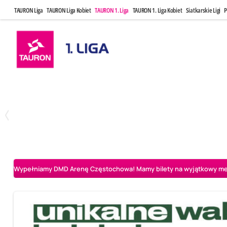
TAURON Liga
TAURON Liga Kobiet
TAURON 1. Liga
TAURON 1. Liga Kobiet
Siatkarskie Ligi
P
Czwartek, 23 Kwi, 17:30
Niedziela, 26
3
1
BBTS Bielsko-Biała
CUK Anioły Toruń
CUK Anioły Tor
Wypełniamy DMD Arenę Częstochowa! Mamy bilety na wyjątkowy mecz 