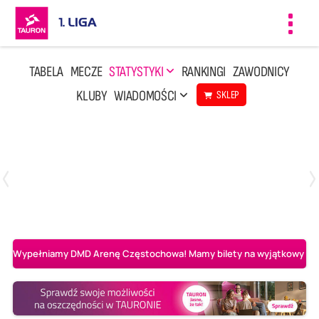
Toggl
navig
TABELA
MECZE
STATYSTYKI
RANKINGI
ZAWODNICY
KLUBY
WIADOMOŚCI
SKLEP
Czwartek, 23 Kwi, 17:30
3
1
BBTS Bielsko-Biała
CUK Anioły Toruń
Wypełniamy DMD Arenę Częstochowa! Mamy bilety na wyjątkowy mecz 