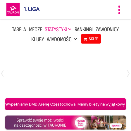
Toggl
navig
TABELA
MECZE
STATYSTYKI
RANKINGI
ZAWODNICY
KLUBY
WIADOMOŚCI
SKLEP
Czwartek, 23 Kwi, 17:30
3
1
BBTS Bielsko-Biała
CUK Anioły Toruń
Wypełniamy DMD Arenę Częstochowa! Mamy bilety na wyjątkowy mecz 