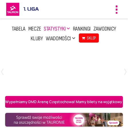
Toggl
navig
TABELA
MECZE
STATYSTYKI
RANKINGI
ZAWODNICY
KLUBY
WIADOMOŚCI
SKLEP
Czwartek, 23 Kwi, 17:30
3
1
BBTS Bielsko-Biała
CUK Anioły Toruń
Wypełniamy DMD Arenę Częstochowa! Mamy bilety na wyjątkowy mecz 