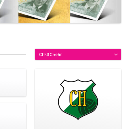
ChKS Chełm