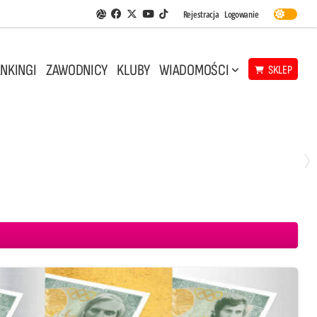
Facebook
Twitter
Youtube
Rejestracja
Logowanie
Aplikacja Siatkarskie Ligi
TikTok
NKINGI
ZAWODNICY
KLUBY
WIADOMOŚCI
SKLEP
Środa, 29 Kwi, 18:00
0
3
ICKIEWICZ Kluczbork
CUK Anioły Toruń
KKS MICKIEWICZ Kluczbork