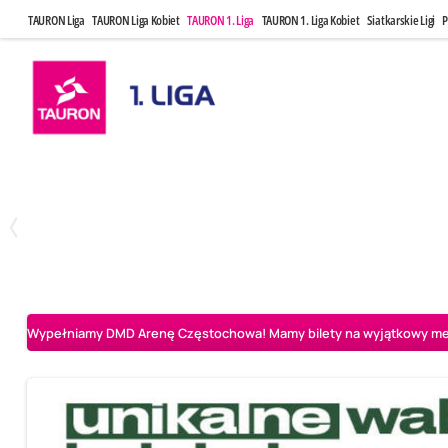
TAURON Liga
TAURON Liga Kobiet
TAURON 1. Liga
TAURON 1. Liga Kobiet
Siatkarskie Ligi
P
Czwartek, 23 Kwi, 17:30
Niedziela, 26
3
1
BBTS Bielsko-Biała
CUK Anioły Toruń
CUK Anioły Tor
Wypełniamy DMD Arenę Częstochowa! Mamy bilety na wyjątkowy mecz 