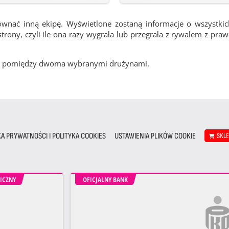
ównać inną ekipę. Wyświetlone zostaną informacje o wszystki
rony, czyli ile ona razy wygrała lub przegrała z rywalem z pra
cze pomiędzy dwoma wybranymi drużynami.
KA PRYWATNOŚCI I POLITYKA COOKIES
USTAWIENIA PLIKÓW COOKIE
SKL
ICZNY
OFICJALNY BANK