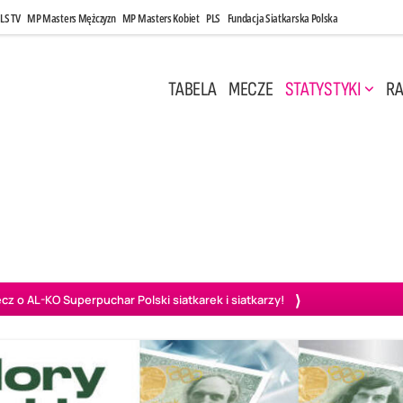
LS TV
MP Masters Mężczyzn
MP Masters Kobiet
PLS
Fundacja Siatkarska Polska
TABELA
MECZE
STATYSTYKI
RA
 Kwi, 17:00
Niedziela, 26 Kwi, 20:00
0
3
3
1
uń
BBTS Bielsko-Biała
GKS Katowice
KKS M
o AL-KO Superpuchar Polski siatkarek i siatkarzy!