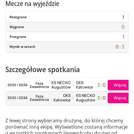
Mecze na wyjeździe
1
Rozegrane
0
Wygrane
1
Przegrane
0
:
3
Wynik w setach
Szczegółowe spotkania
KS NECKO
GKS
Faza
3
:
0
Więcej
2025 / 2026
-
Zasadnicza
Augustów
Katowice
GKS
KS NECKO
Faza
3
:
0
Więcej
2025 / 2026
-
Zasadnicza
Katowice
Augustów
Z lewej strony wybieramy drużynę, do której chcemy
porównać inną ekipę. Wyświetlone zostaną informacje
o wszystkich spotkaniach ligowych obu drużyn od