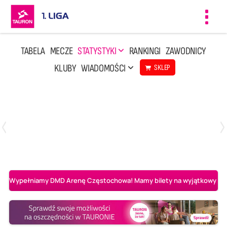
Toggl
navig
TABELA
MECZE
STATYSTYKI
RANKINGI
ZAWODNICY
KLUBY
WIADOMOŚCI
SKLEP
Czwartek, 23 Kwi, 17:30
3
1
BBTS Bielsko-Biała
CUK Anioły Toruń
Wypełniamy DMD Arenę Częstochowa! Mamy bilety na wyjątkowy mecz 