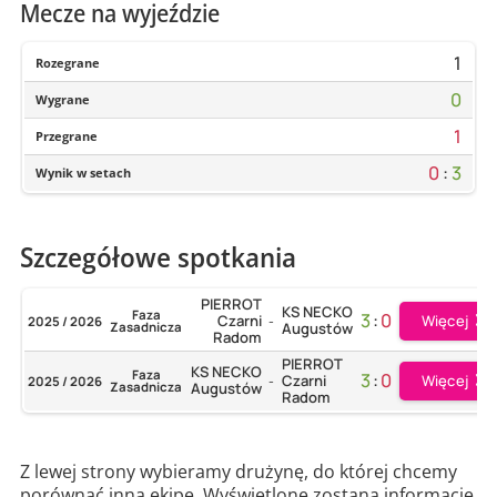
Mecze na wyjeździe
1
Rozegrane
0
Wygrane
1
Przegrane
0
:
3
Wynik w setach
Szczegółowe spotkania
PIERROT
KS NECKO
Faza
3
:
0
Więcej
Czarni
2025 / 2026
-
Zasadnicza
Augustów
Radom
PIERROT
KS NECKO
Faza
3
:
0
Więcej
Czarni
2025 / 2026
-
Zasadnicza
Augustów
Radom
Z lewej strony wybieramy drużynę, do której chcemy
porównać inną ekipę. Wyświetlone zostaną informacje