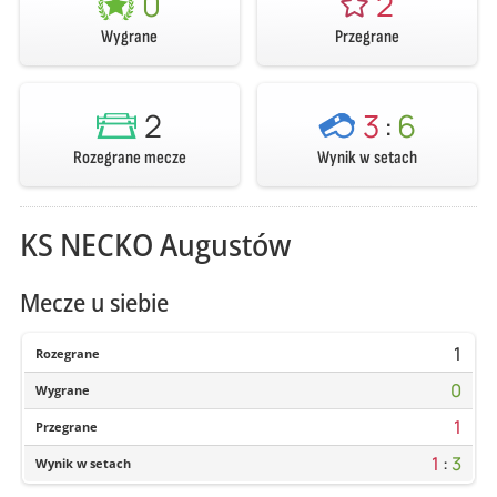
0
2
Wygrane
Przegrane
2
3
:
6
Rozegrane mecze
Wynik w setach
KS NECKO Augustów
Mecze u siebie
1
Rozegrane
0
Wygrane
1
Przegrane
1
:
3
Wynik w setach