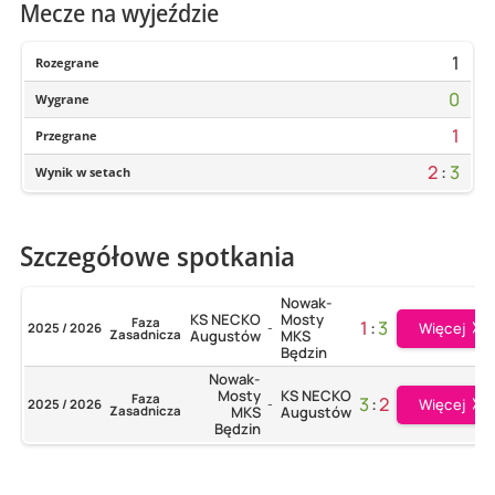
Mecze na wyjeździe
1
Rozegrane
0
Wygrane
1
Przegrane
2
:
3
Wynik w setach
Szczegółowe spotkania
Nowak-
KS NECKO
Mosty
Faza
1
:
3
Więcej
2025 / 2026
-
Zasadnicza
Augustów
MKS
Będzin
Nowak-
Mosty
KS NECKO
Faza
3
:
2
Więcej
2025 / 2026
-
Zasadnicza
MKS
Augustów
Będzin