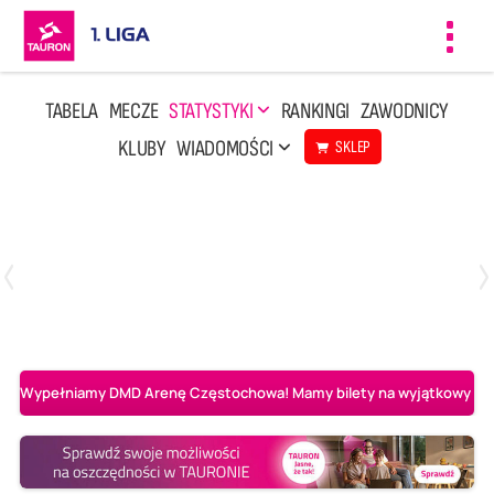
Toggl
navig
TABELA
MECZE
STATYSTYKI
RANKINGI
ZAWODNICY
KLUBY
WIADOMOŚCI
SKLEP
Czwartek, 23 Kwi, 17:30
3
1
BBTS Bielsko-Biała
CUK Anioły Toruń
Wypełniamy DMD Arenę Częstochowa! Mamy bilety na wyjątkowy mecz 