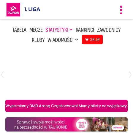
Toggl
navig
TABELA
MECZE
STATYSTYKI
RANKINGI
ZAWODNICY
KLUBY
WIADOMOŚCI
SKLEP
Czwartek, 23 Kwi, 17:30
3
1
BBTS Bielsko-Biała
CUK Anioły Toruń
Wypełniamy DMD Arenę Częstochowa! Mamy bilety na wyjątkowy mecz 