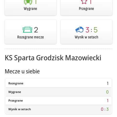
1
1
Wygrane
Przegrane
2
3
:
5
Rozegrane mecze
Wynik w setach
KS Sparta Grodzisk Mazowiecki
Mecze u siebie
1
Rozegrane
0
Wygrane
1
Przegrane
0
:
3
Wynik w setach