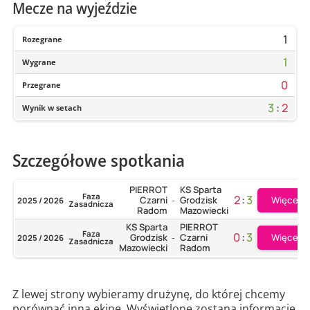
Mecze na wyjeździe
1
Rozegrane
1
Wygrane
0
Przegrane
3
:
2
Wynik w setach
Szczegółowe spotkania
PIERROT
KS Sparta
Faza
2
:
3
Więcej
Czarni
Grodzisk
2025 / 2026
-
Zasadnicza
Radom
Mazowiecki
KS Sparta
PIERROT
Faza
0
:
3
Więcej
Grodzisk
Czarni
2025 / 2026
-
Zasadnicza
Mazowiecki
Radom
Z lewej strony wybieramy drużynę, do której chcemy
porównać inną ekipę. Wyświetlone zostaną informacje