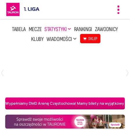
Toggl
navig
TABELA
MECZE
STATYSTYKI
RANKINGI
ZAWODNICY
KLUBY
WIADOMOŚCI
SKLEP
Czwartek, 23 Kwi, 17:30
3
1
BBTS Bielsko-Biała
CUK Anioły Toruń
Wypełniamy DMD Arenę Częstochowa! Mamy bilety na wyjątkowy mecz 