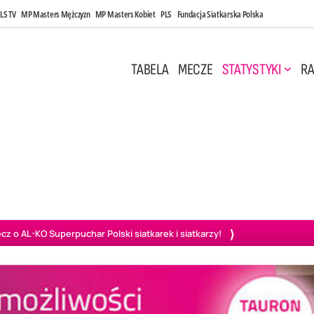
LS TV
MP Masters Mężczyzn
MP Masters Kobiet
PLS
Fundacja Siatkarska Polska
TABELA
MECZE
STATYSTYKI
RA
 Kwi, 17:00
Niedziela, 26 Kwi, 20:00
0
3
3
1
uń
BBTS Bielsko-Biała
GKS Katowice
KKS M
o AL-KO Superpuchar Polski siatkarek i siatkarzy!