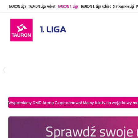
TAURON Liga
TAURON Liga Kobiet
TAURON 1. Liga
TAURON 1. Liga Kobiet
Siatkarskie Ligi
P
Czwartek, 23 Kwi, 17:30
Niedziela, 26
3
1
BBTS Bielsko-Biała
CUK Anioły Toruń
CUK Anioły Tor
Wypełniamy DMD Arenę Częstochowa! Mamy bilety na wyjątkowy mecz 