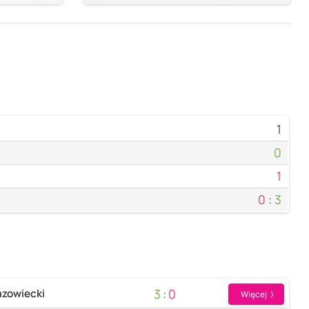
1
0
1
0
:
3
3
:
0
azowiecki
Więcej