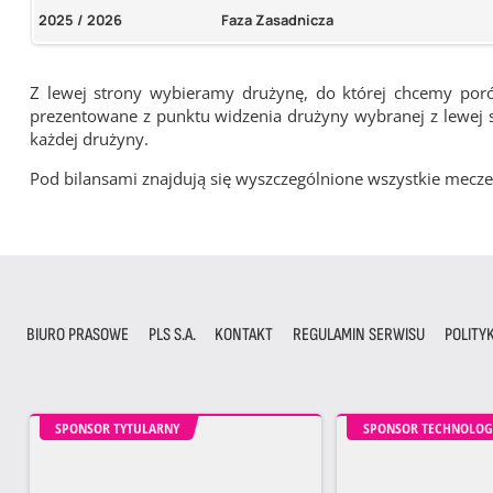
2025 / 2026
Faza Zasadnicza
Z lewej strony wybieramy drużynę, do której chcemy por
prezentowane z punktu widzenia drużyny wybranej z lewej st
każdej drużyny.
Pod bilansami znajdują się wyszczególnione wszystkie me
BIURO PRASOWE
PLS S.A.
KONTAKT
REGULAMIN SERWISU
POLITY
SPONSOR TYTULARNY
SPONSOR TECHNOLOG