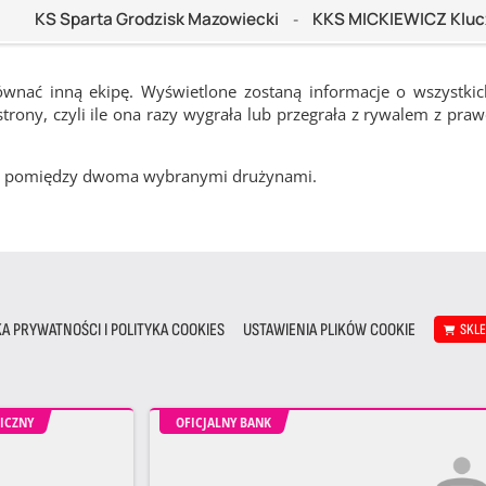
KS Sparta Grodzisk Mazowiecki
KKS MICKIEWICZ Kluc
-
ównać inną ekipę. Wyświetlone zostaną informacje o wszystki
rony, czyli ile ona razy wygrała lub przegrała z rywalem z pra
cze pomiędzy dwoma wybranymi drużynami.
KA PRYWATNOŚCI I POLITYKA COOKIES
USTAWIENIA PLIKÓW COOKIE
SKL
ICZNY
OFICJALNY BANK