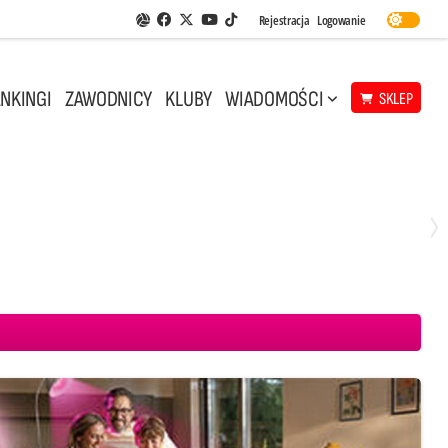
Facebook
Twitter
Youtube
Rejestracja
Logowanie
Aplikacja Siatkarskie Ligi
TikTok
NKINGI
ZAWODNICY
KLUBY
WIADOMOŚCI
SKLEP
Środa, 29 Kwi, 18:00
0
3
ICKIEWICZ Kluczbork
CUK Anioły Toruń
KKS MICKIEWICZ Kluczbork