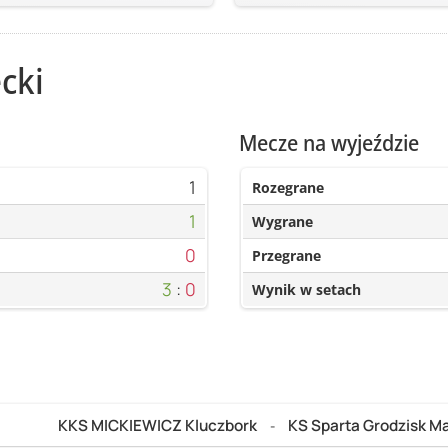
cki
Mecze na wyjeździe
1
Rozegrane
1
Wygrane
0
Przegrane
3
:
0
Wynik w setach
KKS MICKIEWICZ Kluczbork
KS Sparta Grodzisk M
-