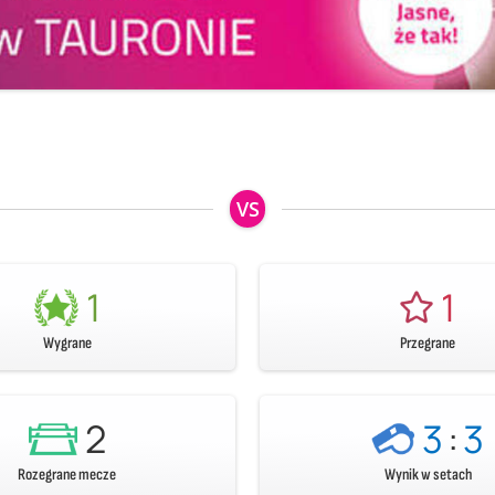
VS
1
1
Wygrane
Przegrane
2
3
:
3
Rozegrane mecze
Wynik w setach