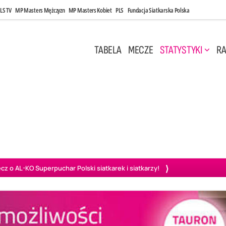
LS TV
MP Masters Mężczyzn
MP Masters Kobiet
PLS
Fundacja Siatkarska Polska
TABELA
MECZE
STATYSTYKI
RA
 Kwi, 17:00
Niedziela, 26 Kwi, 20:00
0
3
3
1
uń
BBTS Bielsko-Biała
GKS Katowice
KKS M
o AL-KO Superpuchar Polski siatkarek i siatkarzy!