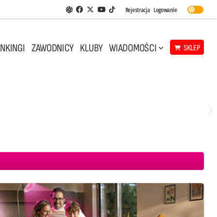
Facebook
Twitter
Youtube
Rejestracja
Logowanie
Aplikacja Siatkarskie Ligi
TikTok
NKINGI
ZAWODNICY
KLUBY
WIADOMOŚCI
SKLEP
Środa, 29 Kwi, 18:00
0
3
ICKIEWICZ Kluczbork
CUK Anioły Toruń
KKS MICKIEWICZ Kluczbork