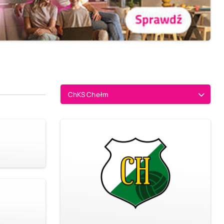
ChKS Chełm