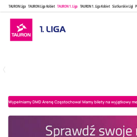
TAURON Liga
TAURON Liga Kobiet
TAURON 1. Liga
TAURON 1. Liga Kobiet
Siatkarskie Ligi
P
Czwartek, 23 Kwi, 17:30
Niedziela, 26
3
1
BBTS Bielsko-Biała
CUK Anioły Toruń
CUK Anioły Tor
Wypełniamy DMD Arenę Częstochowa! Mamy bilety na wyjątkowy mecz 