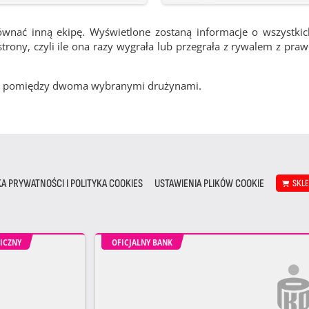
ównać inną ekipę. Wyświetlone zostaną informacje o wszystki
rony, czyli ile ona razy wygrała lub przegrała z rywalem z pra
cze pomiędzy dwoma wybranymi drużynami.
KA PRYWATNOŚCI I POLITYKA COOKIES
USTAWIENIA PLIKÓW COOKIE
SKL
ICZNY
OFICJALNY BANK