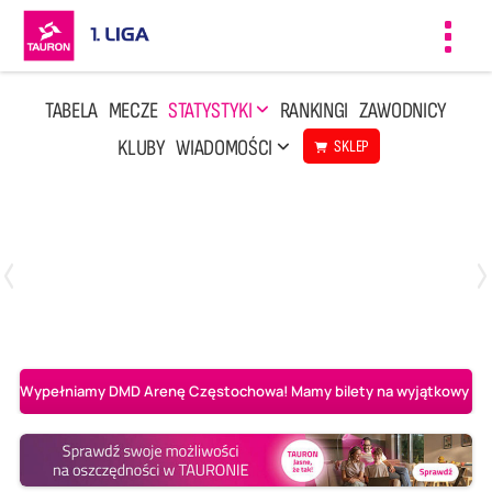
Toggl
navig
TABELA
MECZE
STATYSTYKI
RANKINGI
ZAWODNICY
KLUBY
WIADOMOŚCI
SKLEP
Czwartek, 23 Kwi, 17:30
3
1
BBTS Bielsko-Biała
CUK Anioły Toruń
Wypełniamy DMD Arenę Częstochowa! Mamy bilety na wyjątkowy mecz 