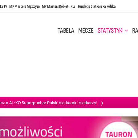
LS TV
MP Masters Mężczyzn
MP Masters Kobiet
PLS
Fundacja Siatkarska Polska
TABELA
MECZE
STATYSTYKI
RA
 Kwi, 17:00
Niedziela, 26 Kwi, 20:00
0
3
3
1
uń
BBTS Bielsko-Biała
GKS Katowice
KKS M
o AL-KO Superpuchar Polski siatkarek i siatkarzy!