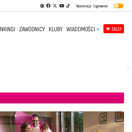
Facebook
Twitter
Youtube
Rejestracja
Logowanie
Aplikacja Siatkarskie Ligi
TikTok
NKINGI
ZAWODNICY
KLUBY
WIADOMOŚCI
SKLEP
Środa, 29 Kwi, 18:00
0
3
ICKIEWICZ Kluczbork
CUK Anioły Toruń
KKS MICKIEWICZ Kluczbork