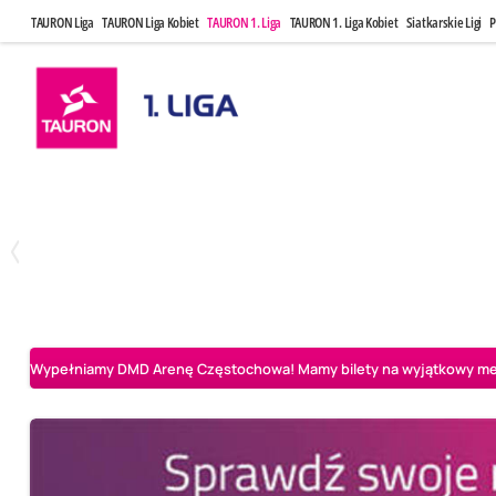
TAURON Liga
TAURON Liga Kobiet
TAURON 1. Liga
TAURON 1. Liga Kobiet
Siatkarskie Ligi
P
Czwartek, 23 Kwi, 17:30
Niedziela, 26
3
1
BBTS Bielsko-Biała
CUK Anioły Toruń
CUK Anioły Tor
Wypełniamy DMD Arenę Częstochowa! Mamy bilety na wyjątkowy mecz 