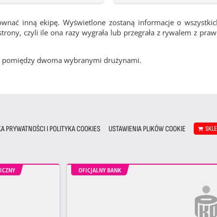
ównać inną ekipę. Wyświetlone zostaną informacje o wszystki
rony, czyli ile ona razy wygrała lub przegrała z rywalem z pra
cze pomiędzy dwoma wybranymi drużynami.
KA PRYWATNOŚCI I POLITYKA COOKIES
USTAWIENIA PLIKÓW COOKIE
SKL
ICZNY
OFICJALNY BANK