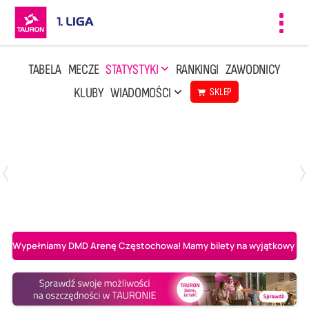
Toggl
navig
TABELA
MECZE
STATYSTYKI
RANKINGI
ZAWODNICY
KLUBY
WIADOMOŚCI
SKLEP
Czwartek, 23 Kwi, 17:30
3
1
BBTS Bielsko-Biała
CUK Anioły Toruń
Wypełniamy DMD Arenę Częstochowa! Mamy bilety na wyjątkowy mecz 