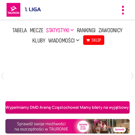
Toggl
navig
TABELA
MECZE
STATYSTYKI
RANKINGI
ZAWODNICY
KLUBY
WIADOMOŚCI
SKLEP
Czwartek, 23 Kwi, 17:30
3
1
BBTS Bielsko-Biała
CUK Anioły Toruń
Wypełniamy DMD Arenę Częstochowa! Mamy bilety na wyjątkowy mecz 