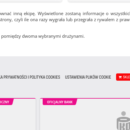
ównać inną ekipę. Wyświetlone zostaną informacje o wszystki
rony, czyli ile ona razy wygrała lub przegrała z rywalem z pra
cze pomiędzy dwoma wybranymi drużynami.
KA PRYWATNOŚCI I POLITYKA COOKIES
USTAWIENIA PLIKÓW COOKIE
SKL
ICZNY
OFICJALNY BANK