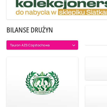
BILANSE DRUŻYN
Tauron AZS Częstochowa