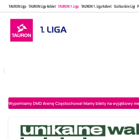
TAURON Liga
TAURON Liga Kobiet
TAURON 1. Liga
TAURON 1. Liga Kobiet
Siatkarskie Ligi
P
Czwartek, 23 Kwi, 17:30
Niedziela, 26
3
1
BBTS Bielsko-Biała
CUK Anioły Toruń
CUK Anioły Tor
Wypełniamy DMD Arenę Częstochowa! Mamy bilety na wyjątkowy mecz 