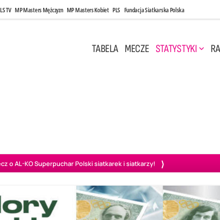
LS TV
MP Masters Mężczyzn
MP Masters Kobiet
PLS
Fundacja Siatkarska Polska
TABELA
MECZE
STATYSTYKI
RA
 Kwi, 17:00
Niedziela, 26 Kwi, 20:00
0
3
3
1
uń
BBTS Bielsko-Biała
GKS Katowice
KKS M
o AL-KO Superpuchar Polski siatkarek i siatkarzy!