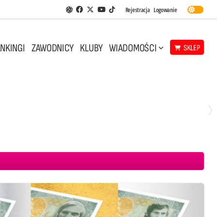
Facebook
Twitter
Youtube
Rejestracja
Logowanie
Aplikacja Siatkarskie Ligi
TikTok
NKINGI
ZAWODNICY
KLUBY
WIADOMOŚCI
SKLEP
Środa, 29 Kwi, 18:00
0
3
ICKIEWICZ Kluczbork
CUK Anioły Toruń
KKS MICKIEWICZ Kluczbork