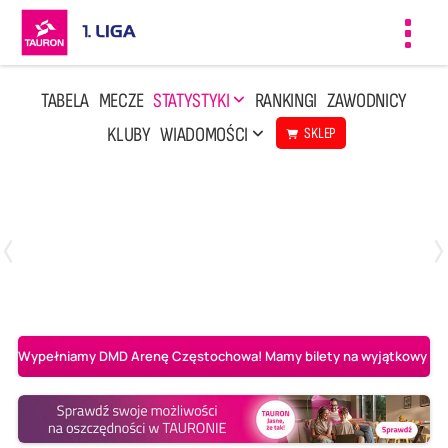
Toggl
navig
TABELA
MECZE
STATYSTYKI
RANKINGI
ZAWODNICY
KLUBY
WIADOMOŚCI
SKLEP
Czwartek, 23 Kwi, 17:30
3
1
BBTS Bielsko-Biała
CUK Anioły Toruń
Wypełniamy DMD Arenę Częstochowa! Mamy bilety na wyjątkowy mecz 